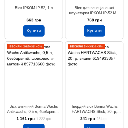
Віск ІРКОМ ІР-52, 1 л
Віск для венеціанської
штукатурки ІРКОМ ІР-52 М1,
0,4 л
663 грн
768 грн
Купити
Купити
ВЕСНЯНІ ЗНИЖКИ −5%
ВЕСНЯНІ ЗНИЖКИ −5%
Віск античний Borma Wachs
Твердий віск Borma Wachs
Antikwachs, 0,5 л, безбарвний,
HARTWACHS Stick, 20 гр,
шовковисто-матовий
вишня
1 161 грн
241 грн
1 222 грн
254 грн