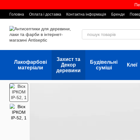
Перейти до основного контенту
Пе
Головна
Оплата і доставка
Контактна інформація
Бренди
Повер
Захист та
Лакофарбові
Будівельні
Декор
Клеї
матеріали
суміші
деревини