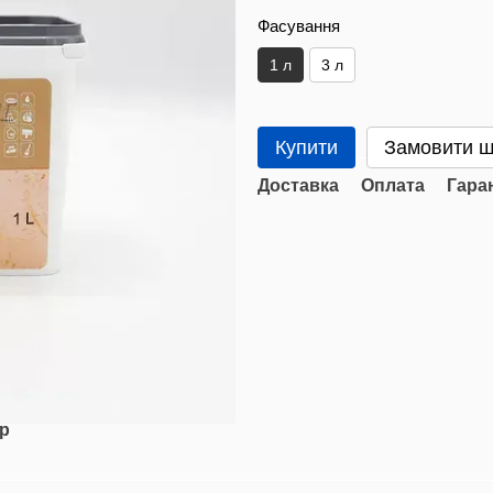
Фасування
1 л
3 л
Купити
Замовити 
Доставка
Оплата
Гара
ар