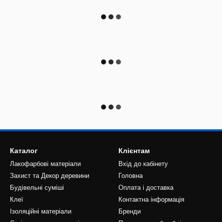
Каталог
Клієнтам
Лакофарбові матеріали
Вхід до кабінету
Захист та Декор деревини
Головна
Будівельні суміші
Оплата і доставка
Клеї
Контактна інформація
Ізоляційні матеріали
Бренди