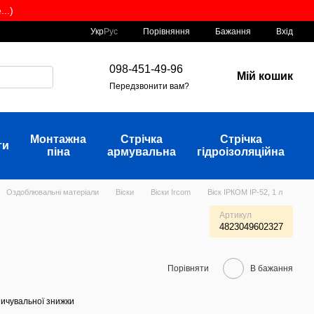
..)
Порівняння
Укр
Рус
Бажання
Вхід
098-451-49-96
Мій кошик
Передзвонити вам?
Монтажна
Стрічка
Стрічка
ти
піна
армувальна
гідроізоляційна
Оздоблювальні матеріали
Віски
Віски Ircom
Віск ІРКОМ ІР-52, 1 л
Артикул
4823049602327
Порівняти
В бажання
ичувальної знижки