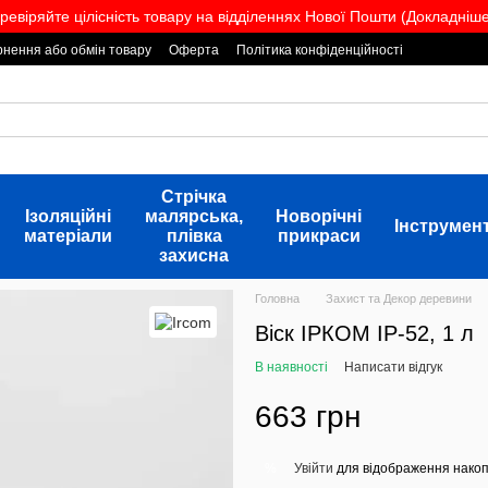
ревіряйте цілісність товару на відділеннях Нової Пошти (Докладніше.
нення або обмін товару
Оферта
Політика конфіденційності
Стрічка
Ізоляційні
малярська,
Новорічні
Інструмен
матеріали
плівка
прикраси
захисна
Головна
Захист та Декор деревини
Віск ІРКОМ ІР-52, 1 л
В наявності
Написати відгук
663 грн
Увійти
для відображення накоп
%