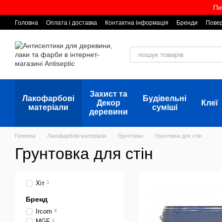
Перейти до основного контенту
Пе
Головна
Оплата і доставка
Контактна інформація
Бренди
Повер
Захист та
Лакофарбові
Будівельні
Декор
Клеї
матеріали
суміші
деревини
Головна
Лакофарбові матеріали
Ґрунтовки
Грунтовка для стін
Грунтовка для стін
Хіт
1
Бренд
Ircom
4
MGF
1