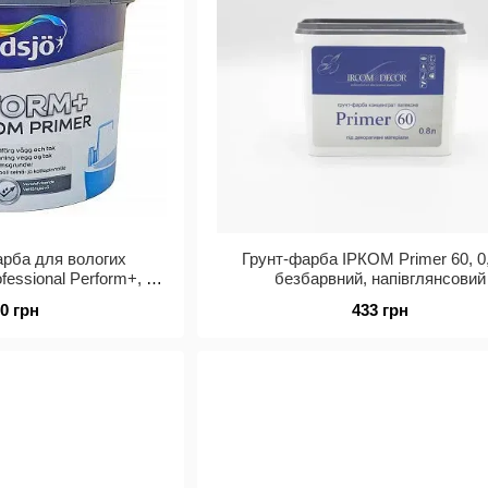
арба для вологих
Грунт-фарба ІРКОМ Primer 60, 0,
fessional Perform+, 10
безбарвний, напівглянсовий
л
00 грн
433 грн