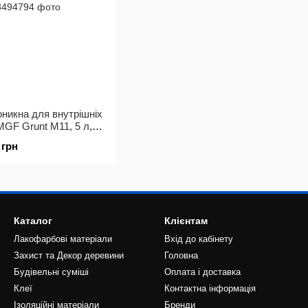
оникна для внутрішніх
 MGF Grunt M11, 5 л,
зорий
 грн
Каталог
Клієнтам
Лакофарбові матеріали
Вхід до кабінету
Захист та Декор деревини
Головна
Будівельні суміші
Оплата і доставка
Клеї
Контактна інформація
Ізоляційні матеріали
Бренди