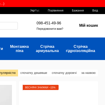
..)
Порівняння
Укр
Рус
Бажання
Вхід
098-451-49-96
Мій кошик
Передзвонити вам?
Монтажна
Стрічка
Стрічка
ти
піна
армувальна
гідроізоляційна
опулярністю
спочатку дешевше
спочатку дорожчі
за назвою
ВЕСНЯНІ ЗНИЖКИ −15%