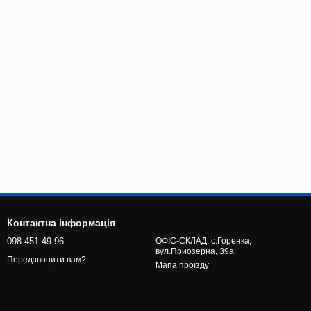
Контактна інформація
098-451-49-96
ОФІС-СКЛАД: с.Горенка,
вул.Приозерна, 39а
Передзвонити вам?
Мапа проїзду