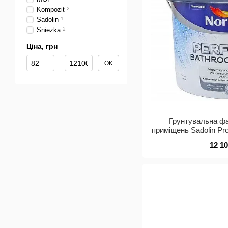
Kompozit
2
Sadolin
1
Sniezka
2
Ціна, грн
Від Ціна, грн
До Ціна, грн
ОК
Грунтувальна ф
приміщень Sadolin Pro
12 1