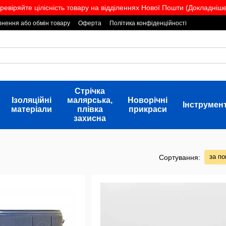
ревіряйте цілісність товару на відділеннях Нової Пошти (Докладніше.
нення або обмін товару
Оферта
Політика конфіденційності
Стрічка
Ізоляційні
малярська,
Новорічні
Інструмен
матеріали
плівка
прикраси
захисна
за п
Сортування: