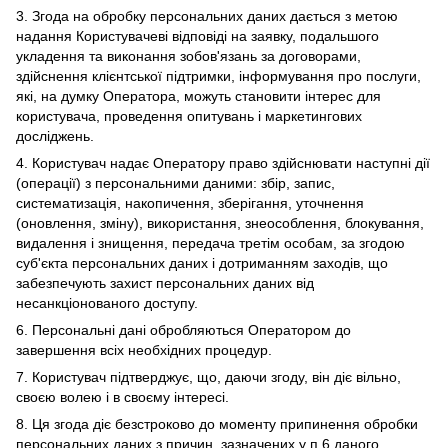
3. Згода на обробку персональних даних дається з метою
надання Користувачеві відповіді на заявку, подальшого
укладення та виконання зобов'язань за договорами,
здійснення клієнтської підтримки, інформування про послуги,
які, на думку Оператора, можуть становити інтерес для
користувача, проведення опитувань і маркетингових
досліджень.
4. Користувач надає Оператору право здійснювати наступні дії
(операції) з персональними даними: збір, запис,
систематизація, накопичення, зберігання, уточнення
(оновлення, зміну), використання, знеособлення, блокування,
видалення і знищення, передача третім особам, за згодою
суб'єкта персональних даних і дотриманням заходів, що
забезпечують захист персональних даних від
несанкціонованого доступу.
6. Персональні дані обробляються Оператором до
завершення всіх необхідних процедур.
7. Користувач підтверджує, що, даючи згоду, він діє вільно,
своєю волею і в своєму інтересі.
8. Ця згода діє безстроково до моменту припинення обробки
персональних даних з причин, зазначених у п.6 даного