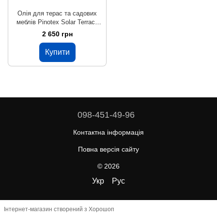
Олія для терас та садових
меблів Pinotex Solar Terrace
Oil, 2,33 л, безбарвний,
2 650 грн
матовий
Купити
098-451-49-96
Контактна інформація
Повна версія сайту
© 2026
Укр
Рус
Інтернет-магазин створений з Хорошоп