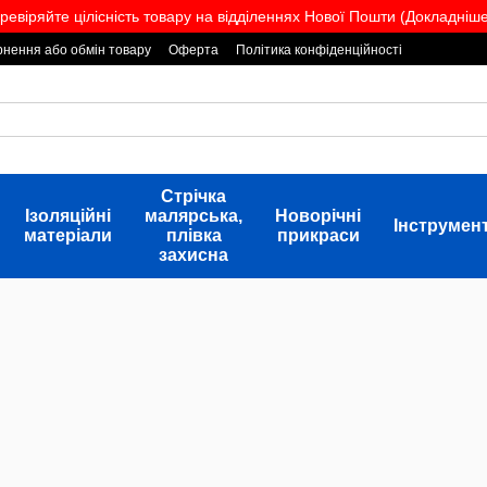
ревіряйте цілісність товару на відділеннях Нової Пошти (Докладніше.
нення або обмін товару
Оферта
Політика конфіденційності
Стрічка
Ізоляційні
малярська,
Новорічні
Інструмен
матеріали
плівка
прикраси
захисна