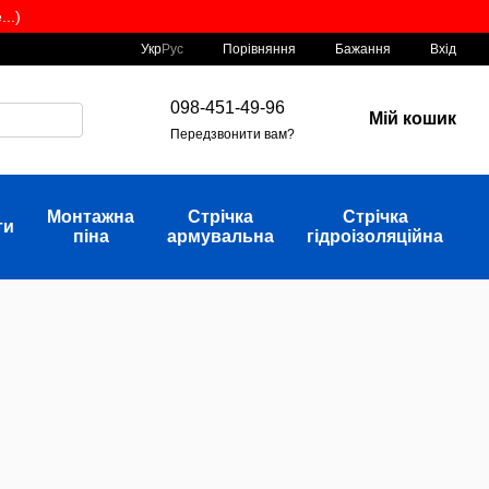
..)
Порівняння
Укр
Рус
Бажання
Вхід
098-451-49-96
Мій кошик
Передзвонити вам?
Монтажна
Стрічка
Стрічка
ти
піна
армувальна
гідроізоляційна