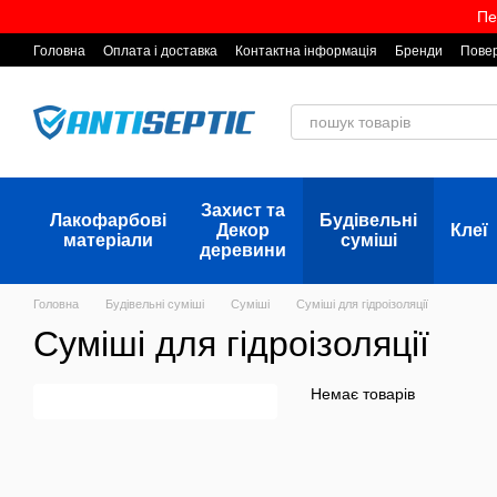
Перейти до основного контенту
Пе
Головна
Оплата і доставка
Контактна інформація
Бренди
Повер
Захист та
Лакофарбові
Будівельні
Декор
Клеї
матеріали
суміші
деревини
Головна
Будівельні суміші
Суміші
Суміші для гідроізоляції
Суміші для гідроізоляції
Немає товарів