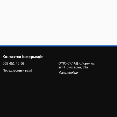
Контактна інформація
098-451-49-96
ОФІС-СКЛАД: с.Горенка,
вул.Приозерна, 39а
Передзвонити вам?
Мапа проїзду