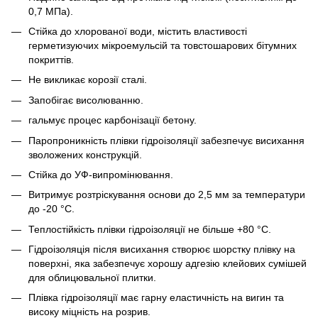
0,7 МПа).
Стійка до хлорованої води, містить властивості
герметизуючих мікроемульсій та товстошарових бітумних
покриттів.
Не викликає корозії сталі.
Запобігає висолюванню.
гальмує процес карбонізації бетону.
Паропроникність плівки гідроізоляції забезпечує висихання
зволожених конструкцій.
Стійка до УФ-випромінювання.
Витримує розтріскування основи до 2,5 мм за температури
до -20 °С.
Теплостійкість плівки гідроізоляції не більше +80 °С.
Гідроізоляція після висихання створює шорстку плівку на
поверхні, яка забезпечує хорошу адгезію клейових сумішей
для облицювальної плитки.
Плівка гідроізоляції має гарну еластичність на вигин та
високу міцність на розрив.