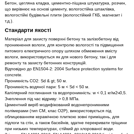
Бетон, цегляна кладка, цементно-піщана штукатурка, розчин,
що вирівнює на основі цементу, вологостійка шпаклівка,
вологостійкі будівельні плити (вологостійкий ГКБ, магнезит і
т.д.).
Стандарти якості
Матеріал для захисту поверхні бетону та залізобетону від
проникнення вологи, для контролю вологості та підвищення
питомого електричного опору шляхом обмеження вмісту
вологи, використовується як для нового бетону, так і для
ремонту та захисту бетонних конструкцій.
Відповідно до EN1504-2: 2004 Surface protection systems for
concrete.
Проникність CO2: Sd & gt; 50 м.
Проникність водяної пари: 5 м < Sd < 50 м.
Капілярний поглинання та водопроникність: w < 0,1 кг/м2ч0,5.
Зчеплення під час відриву: > 0,8 МПа.
Цементний виріб модифікований водонепроникними
полімерами (тип CM, клас O2P), використовується під
облицюванням керамічною плиткою зовні приміщень, для
підлоги та стін, а також басейнів, здатне перекривати тріщини
при низьких температурах, стійкий до хлорованої води.