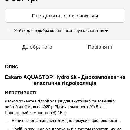
Повідомити, коли з'явиться
Увійти
для відображення накопичувальної знижки
%
До обраного
Порівняти
Опис
Eskaro AQUASTOP Hydro 2k - Двокомпонентна
еластична гідроізоляція
Властивості
Двокомпонентна гідроізоляція для внутрішніх та зовнішніх
робіт (тип CM, клас O2P), Рідкий компонент (А) 5 кг +
Порошковий компонент (В) 15 кг.
містить спеціальне високоміцне армуюче фіброволокно.
Надійно захищає від протікань під тиском (позитивним до