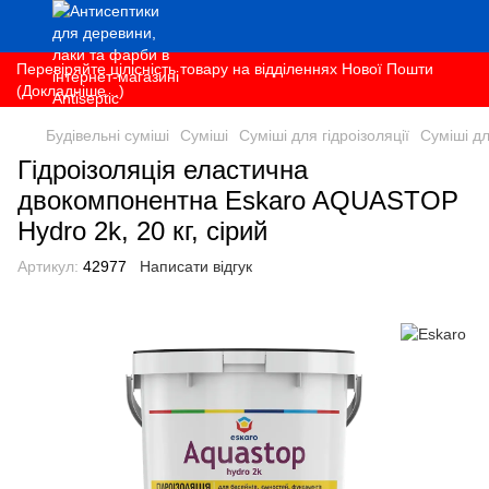
Перевіряйте цілісність товару на відділеннях Нової Пошти
(Докладніше...)
Будівельні суміші
Суміші
Суміші для гідроізоляції
Суміші дл
Гідроізоляція еластична
двокомпонентна Eskaro AQUASTOP
Hydro 2k, 20 кг, сірий
Артикул:
42977
Написати відгук