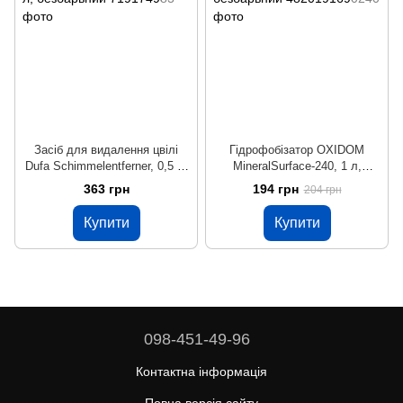
Засіб для видалення цвілі
Гідрофобізатор OXIDOM
Dufa Schimmelentferner, 0,5 л,
MineralSurface-240, 1 л,
безбарвний
безбарвний
363 грн
194 грн
204 грн
Купити
Купити
098-451-49-96
Контактна інформація
Повна версія сайту