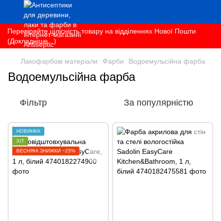
Перевіряйте цілісність товару на відділеннях Нової Пошти
(Докладніше...)
Лакофарбові матеріали
Фарби
Водоемульсійна фарба
Водоемульсійна фарба
Фільтр
За популярністю
НОВИНКА
ХІТ
ВЕСНЯНІ ЗНИЖКИ −25%