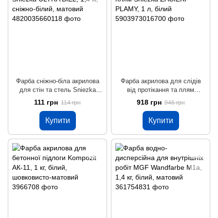
Фарба сніжно-біла акрилова
Фарба акрилова для слідів
для стін та стель Sniezka
від протікання та плям
ULTRA BIEL, 1,4 кг, сніжно-
Sniezka ZACIEKI-PLAMY, 1 л,
111 грн
918 грн
114 грн
946 грн
білий, матовий
білий
Купити
Купити