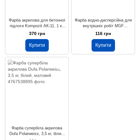
Фарба акрилова для бетонної
Фарба водно-дисперсійна для
підлоги Kompozit АК-11, 1 кг,
внутрішніх робіт MGF
білий, шовковисто-матовий
Wandfarbe M1a, 1,4 кг, білий,
370 грн
116 грн
матовий
Купити
Купити
Фарба супербіла акрилова
Dufa Polarweiss, 3,5 кг, білий,
матовий