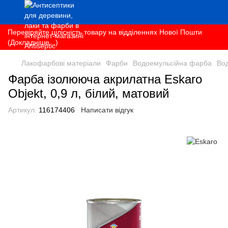
Перевіряйте цілісність товару на відділеннях Нової Пошти
(Докладніше...)
Лакофарбові матеріали
Фарби
Водоемульсійна фарба
Во
Фарба ізолююча акрилатна Eskaro
Objekt, 0,9 л, білий, матовий
Артикул:
116174406
Написати відгук