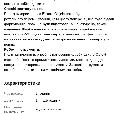
покриття, стійке до миття.
Спосіб застосування:
Перед використанням Eskaro Objekt потребує
ретельного перемішування, крім цього поверхня, яка буде підда
фарбуванню, повинна бути підготовлена ​​– знежирена, також
видалена. Фарба наноситися в кілька шарів, з приблизним
інтервалом 2-3 години, але зверніть увагу на той факт, що час
висихання залежить від температури нанесення і температури
повітря.
Робочі інструменти:
Після закінчення всіх робіт з нанесення фарби Eskaro Objekt
варто обов'язково промити інструмент мильною водою, для
наступного використання інструменту. Засохлі інструменти
потрібно очищати тільки механічним способом.
Характеристики
Час висихання
2 години
Другий шар
1 ... 1,5 години
Очищення
водою з милом
інструменту