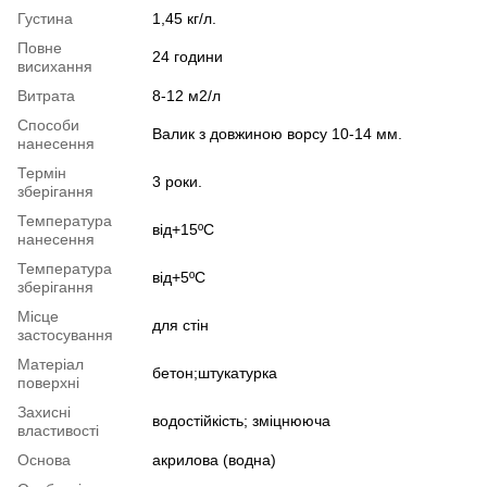
Густина
1,45 кг/л.
Повне
24 години
висихання
Витрата
8-12 м2/л
Способи
Валик з довжиною ворсу 10-14 мм.
нанесення
Термін
3 роки.
зберігання
Температура
від+15ºС
нанесення
Температура
від+5ºC
зберігання
Місце
для стін
застосування
Матеріал
бетон;штукатурка
поверхні
Захисні
водостійкість; зміцнююча
властивості
Основа
акрилова (водна)