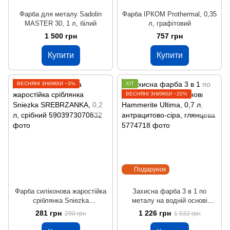
Фарба для металу Sadolin
Фарба ІРКОМ Prothermal, 0,35
MASTER 30, 1 л, білий
л, графітовий
1 500 грн
757 грн
Купити
Купити
ВЕСНЯНІ ЗНИЖКИ −3%
ХІТ
ВЕСНЯНІ ЗНИЖКИ −20%
Подарунок
Фарба силіконова жаростійка
Захисна фарба 3 в 1 по
сріблянка Sniezka
металу на водній основі
SREBRZANKA, 0,2 л, срібний
Hammerite Ultima, 0,7 л,
281 грн
1 226 грн
290 грн
1 532 грн
антрацитово-сіра, глянцева