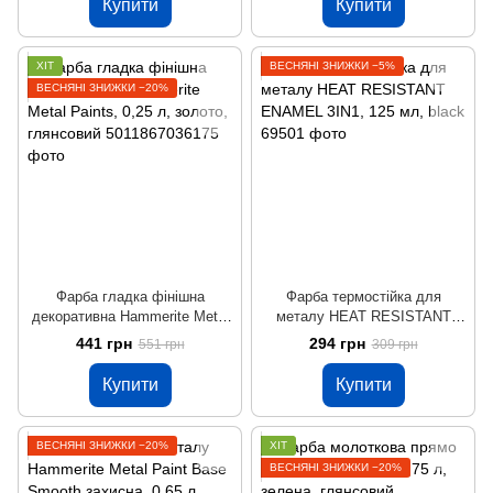
Купити
Купити
ХІТ
ВЕСНЯНІ ЗНИЖКИ −5%
ВЕСНЯНІ ЗНИЖКИ −20%
Фарба гладка фінішна
Фарба термостійка для
декоративна Hammerite Metal
металу HEAT RESISTANT
Paints, 0,25 л, золото,
ENAMEL 3IN1, 125 мл, black
441 грн
294 грн
551 грн
309 грн
глянсовий
Купити
Купити
ВЕСНЯНІ ЗНИЖКИ −20%
ХІТ
ВЕСНЯНІ ЗНИЖКИ −20%