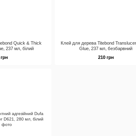
tebond Quick & Thick
Клей для дерева Titebond Transluce
ue, 237 мл, білий
Glue, 237 мл, безбарвний
 грн
210 грн