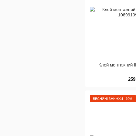
Клей монтажний І
259
ВЕСНЯНІ ЗНИЖКИ −10%