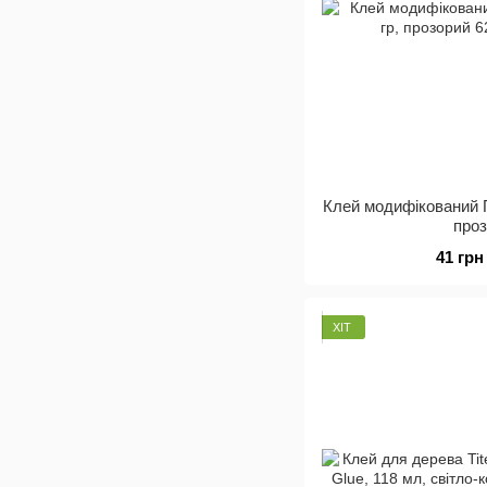
Клей модифікований 
про
41 грн
ХІТ