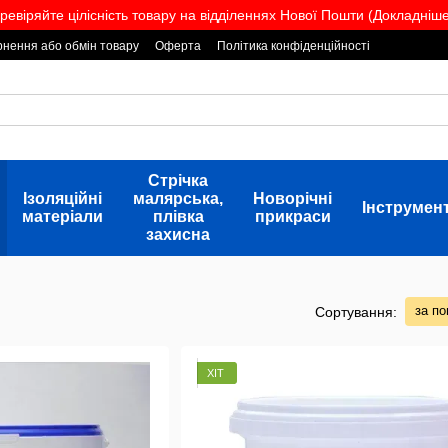
ревіряйте цілісність товару на відділеннях Нової Пошти (Докладніше.
нення або обмін товару
Оферта
Політика конфіденційності
Стрічка
Ізоляційні
малярська,
Новорічні
Інструмен
матеріали
плівка
прикраси
захисна
за п
Сортування:
ХІТ