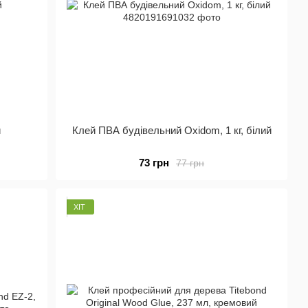
й
Клей ПВА будівельний Oxidom, 1 кг, білий
73 грн
77 грн
ХІТ