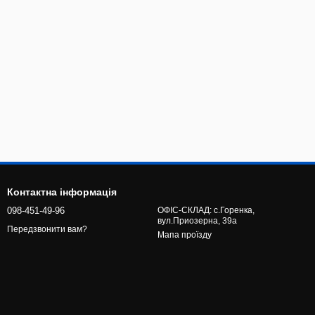
Контактна інформація
098-451-49-96
ОФІС-СКЛАД: с.Горенка,
вул.Приозерна, 39а
Передзвонити вам?
Мапа проїзду