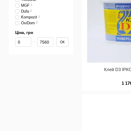
MGF
1
Dufa
2
Kompozit
1
OxiDom
2
Ціна, грн
Від Ціна, грн
До Ціна, грн
ОК
Клей D3 ІРКО
1 17