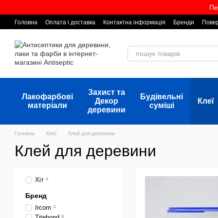
Перейти до основного контенту
Пе
Головна
Оплата і доставка
Контактна інформація
Бренди
Повер
Захист та
Лакофарбові
Будівельні
Декор
Клеї
матеріали
суміші
деревини
Головна
Клеї
Клей для деревини
Клей для деревини
Хіт
4
Бренд
Ircom
4
Titebond
6