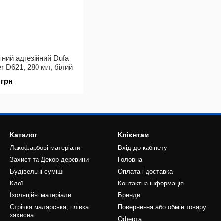
ний адгезійний Dufa
er D621, 280 мл, білий
 грн
Каталог
Клієнтам
Лакофарбові матеріали
Вхід до кабінету
Захист та Декор деревини
Головна
Будівельні суміші
Оплата і доставка
Клеї
Контактна інформація
Ізоляційні матеріали
Бренди
Стрічка малярська, плівка
Повернення або обмін товару
захисна
Оферта