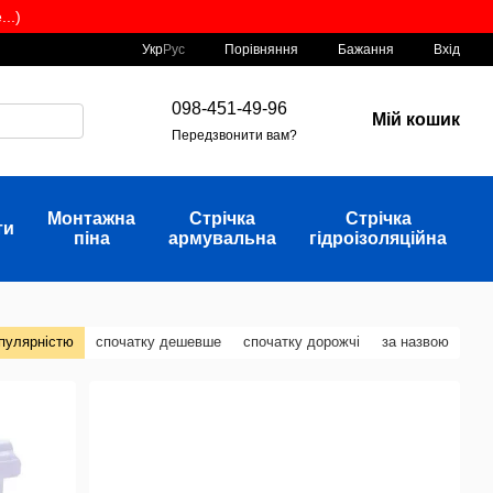
..)
Порівняння
Укр
Рус
Бажання
Вхід
098-451-49-96
Мій кошик
Передзвонити вам?
Монтажна
Стрічка
Стрічка
ти
піна
армувальна
гідроізоляційна
опулярністю
спочатку дешевше
спочатку дорожчі
за назвою