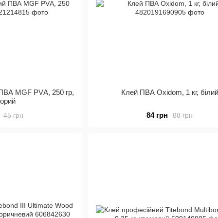
ПВА MGF PVА, 250 гр,
Клей ПВА Oxidom, 1 кг, біли
зорий
84 грн
45 грн
88 грн