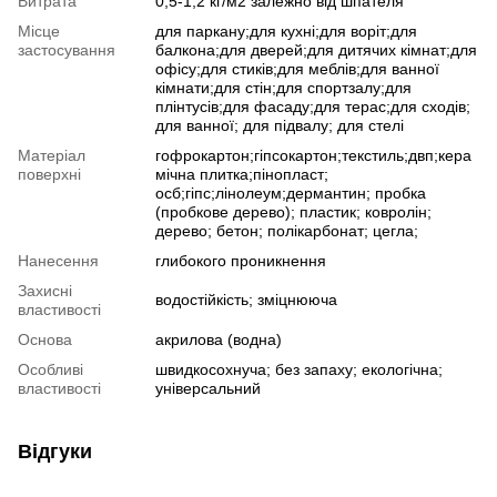
Витрата
0,5-1,2 кг/м2 залежно від шпателя
Місце
для паркану;для кухні;для воріт;для
застосування
балкона;для дверей;для дитячих кімнат;для
офісу;для стиків;для меблів;для ванної
кімнати;для стін;для спортзалу;для
плінтусів;для фасаду;для терас;для сходів;
для ванної; для підвалу; для стелі
Матеріал
гофрокартон;гіпсокартон;текстиль;двп;кера
поверхні
мічна плитка;пінопласт;
осб;гіпс;лінолеум;дермантин; пробка
(пробкове дерево); пластик; ковролін;
дерево; бетон; полікарбонат; цегла;
Нанесення
глибокого проникнення
Захисні
водостійкість; зміцнююча
властивості
Основа
акрилова (водна)
Особливі
швидкосохнуча; без запаху; екологічна;
властивості
універсальний
Відгуки