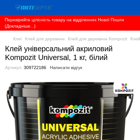
Перевіряйте цілісність товару на відділеннях Нової Пошти
(Докладніше...)
Клеї
Клей для деревини
Клей для деревини Kompozit
Клей
Клей універсальний акриловий
Kompozit Universal, 1 кг, білий
Артикул:
309722186
Написати відгук