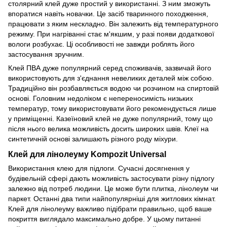
столярний клей дуже простий у використанні. З ним зможуть
впоратися навіть новачки. Це засіб тваринного походження,
працювати з яким нескладно. Він залежить від температурного
режиму. При нагріванні стає м'якшим, у разі появи додаткової
вологи розбухає. Ці особливості не завжди роблять його
застосування зручним.
Клей ПВА дуже популярний серед споживачів, зазвичай його
використовують для з'єднання невеликих деталей між собою.
Традиційно він розбавляється водою чи розчином на спиртовій
основі. Головним недоліком є ​​непереносимість низьких
температур, тому використовувати його рекомендується лише
у приміщенні. Казеїновий клей не дуже популярний, тому що
після нього велика можливість досить широких швів. Клеї на
синтетичній основі залишають різного роду міхури.
Клей для лінолеуму Kompozit Universal
Використання клею для підлоги. Сучасні досягнення у
будівельній сфері дають можливість застосувати різну підлогу
залежно від потреб людини. Це може бути плитка, лінолеум чи
паркет. Останні два типи найпопулярніші для житлових кімнат.
Клей для лінолеуму важливо підібрати правильно, щоб ваше
покриття виглядало максимально добре. У цьому питанні