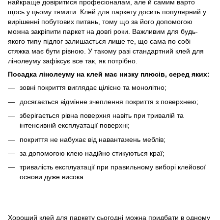
найкраще довіритися професіоналам, але й самим варто
щось у цьому тямити. Клей для паркету досить популярний у
вирішенні побутових питань, тому що за його допомогою
можна закріпити паркет на довгі роки. Важливим для будь-
якого типу підлог залишається лише те, що сама по собі
стяжка має бути рівною. У такому разі стандартний клей для
лінолеуму зафіксує все так, як потрібно.
Посадка лінолеуму на клей має низку плюсів, серед яких:
зовні покриття виглядає цілісно та монолітно;
досягається відмінне зчеплення покриття з поверхнею;
зберігається рівна поверхня навіть при тривалій та
інтенсивній експлуатації поверхні;
покриття не набухає від навантажень меблів;
за допомогою клею надійно стикуються краї;
тривалість експлуатації при правильному виборі клейової
основи дуже висока.
Хороший клей для паркету сьогодні можна придбати в одному