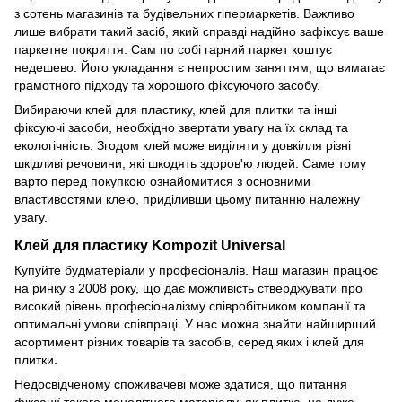
з сотень магазинів та будівельних гіпермаркетів. Важливо
лише вибрати такий засіб, який справді надійно зафіксує ваше
паркетне покриття. Сам по собі гарний паркет коштує
недешево. Його укладання є непростим заняттям, що вимагає
грамотного підходу та хорошого фіксуючого засобу.
Вибираючи клей для пластику, клей для плитки та інші
фіксуючі засоби, необхідно звертати увагу на їх склад та
екологічність. Згодом клей може виділяти у довкілля різні
шкідливі речовини, які шкодять здоров'ю людей. Саме тому
варто перед покупкою ознайомитися з основними
властивостями клею, приділивши цьому питанню належну
увагу.
Клей для пластику Kompozit Universal
Купуйте будматеріали у професіоналів. Наш магазин працює
на ринку з 2008 року, що дає можливість стверджувати про
високий рівень професіоналізму співробітником компанії та
оптимальні умови співпраці. У нас можна знайти найширший
асортимент різних товарів та засобів, серед яких і клей для
плитки.
Недосвідченому споживачеві може здатися, що питання
фіксації такого монолітного матеріалу, як плитка, не дуже