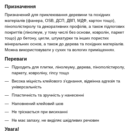
Призначення
Призначений для приклеювання деревини та похідних
матеріалів (фанера, OSB, ДСП, ДВП, МДФ, картон тощо),
пінополістиролу та декоративних профілів, а також підлогових
покриттів (лінолеум, у тому числі без основи, ковролін, паркет
тощо) до бетону, цегли, штукатурки та інших пористих
мінеральних основ, а також до дерева та похідних матеріалів.
Можна використовувати у сухих та вологих приміщеннях.
Переваги
Підходить для плитки, лінолеуму, дерева, пінополістиролу,
паркету, ковроліну, гіпсу тощо
Висока міцність клейового з'єднання, відмінна адгезія та
універсальність
Пластичність та зручність у нанесенні
Наповнений клейовий шов
Не тріскається при висиханні
Не має запаху, не виділяє шкідливих речовин
Увага!