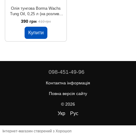
Олія тунгова Borma Wachs
Tung Oil, 0,25 л (на розлив),
безбарвний
390 грн
410 грн
Купити
098-451-49-96
Контактна інформація
Повна версія сайту
© 2026
Укр
Рус
Інтернет-магазин створений з Хорошоп