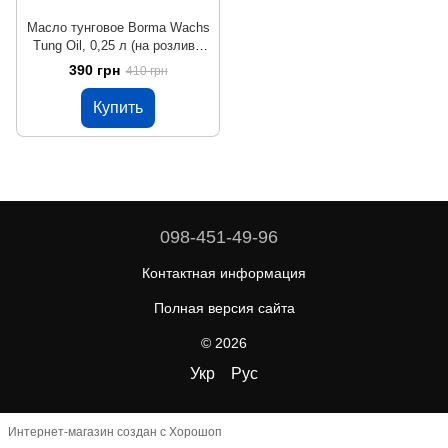
Масло тунговое Borma Wachs
Tung Oil, 0,25 л (на розлив),
бесцветный
390 грн
410 грн
Купить
098-451-49-96
Контактная информация
Полная версия сайта
© 2026
Укр
Рус
Интернет-магазин создан с Хорошоп