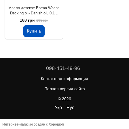
Масло датское Borma Wachs
Decking oil- Danish oil, 0,1 л
(на розлив), бесцветный
188 грн
198 грн
Купить
098-451-49-96
Контактная информация
Полная версия сайта
© 2026
Укр
Рус
Интернет-магазин создан с Хорошоп