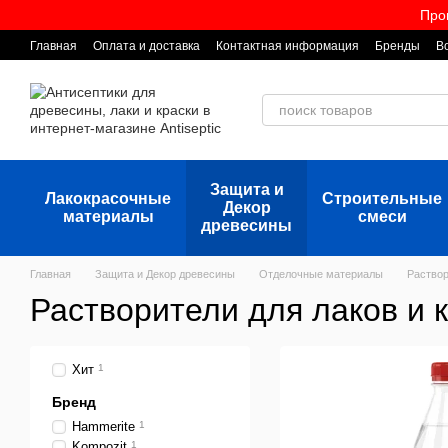
Перейти к основному контенту
Про
Главная
Оплата и доставка
Контактная информация
Бренды
В
Защита и
Лакокрасочные
Строительные
Декор
материалы
смеси
древесины
Главная
Защита и Декор древесины
Отделочные материалы
Раствор
Растворители для лаков и 
Хит
1
Бренд
Hammerite
1
Kompozit
1