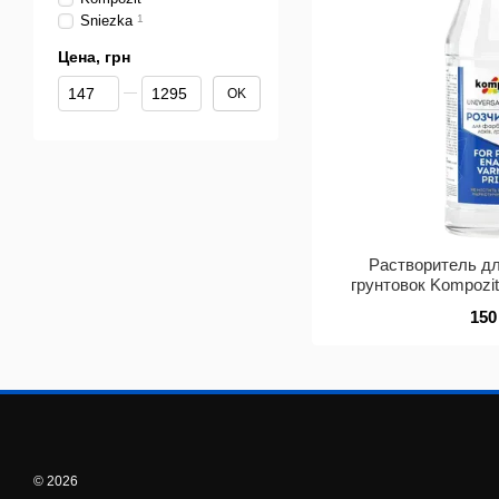
Sniezka
1
Цена, грн
От Цена, грн
До Цена, грн
OK
Растворитель дл
грунтовок Kompozit
150
© 2026