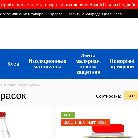
веряйте целостность товара на отделениях Новой Почты (Подробнее
озврат или обмен товара
Оферта
Политика конфиденциальности
Лента
Изоляционные
малярная,
Новорічні
Клеи
материалы
пленка
прикраси
защитная
ители для лаков и красок
красок
по по
Сортировка:
ХИТ
ВЕСЕННИЕ СКИДКИ −20%