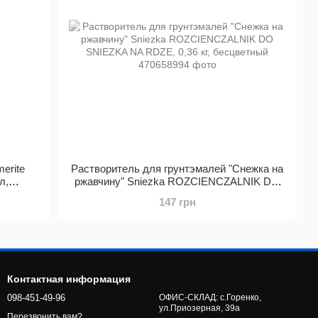
erite
Растворитель для грунтэмалей "Снежка на
л,
ржавчину" Sniezka ROZCIENCZALNIK DO
SNIEZKA NA RDZE, 0,36 кг, бесцветный
147 грн
Контактная информация
098-451-49-96
ОФИС-СКЛАД: с.Горенко,
ул.Приозерная, 39а
Перезвонить вам?