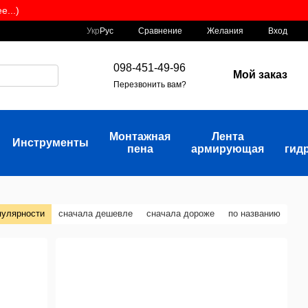
...)
Сравнение
Укр
Рус
Желания
Вход
098-451-49-96
Мой заказ
Перезвонить вам?
Монтажная
Лента
Инструменты
пена
армирующая
гид
пулярности
сначала дешевле
сначала дороже
по названию