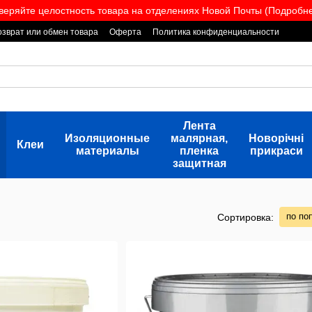
веряйте целостность товара на отделениях Новой Почты (Подробнее
озврат или обмен товара
Оферта
Политика конфиденциальности
Лента
Изоляционные
малярная,
Новорічні
Клеи
материалы
пленка
прикраси
защитная
по по
Сортировка: