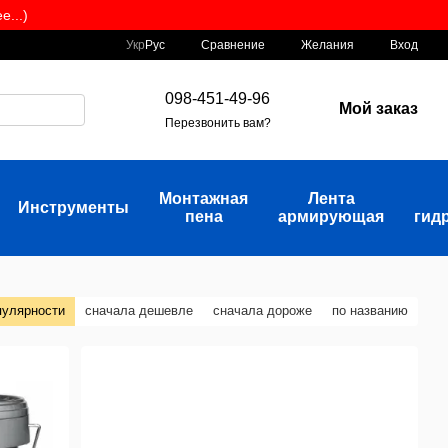
...)
Сравнение
Укр
Рус
Желания
Вход
098-451-49-96
Мой заказ
Перезвонить вам?
Монтажная
Лента
Инструменты
пена
армирующая
гид
пулярности
сначала дешевле
сначала дороже
по названию