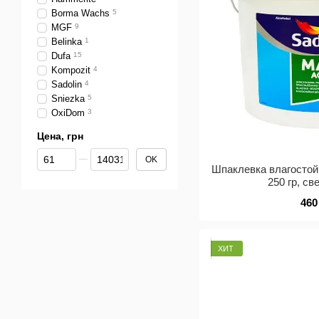
Borma Wachs
5
MGF
9
Belinka
1
Dufa
15
Kompozit
4
Sadolin
4
Sniezka
5
OxiDom
3
Цена, грн
От Цена, грн
До Цена, грн
OK
Шпаклевка влагостойк
250 гр, с
460
ХИТ