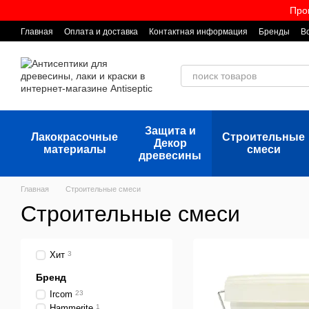
Перейти к основному контенту
Про
Главная
Оплата и доставка
Контактная информация
Бренды
В
Защита и
Лакокрасочные
Строительные
Декор
материалы
смеси
древесины
Главная
Строительные смеси
Строительные смеси
Хит
3
Бренд
Ircom
23
Hammerite
1