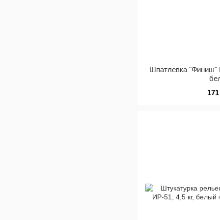
Шпатлевка "Финиш" 
бе
171