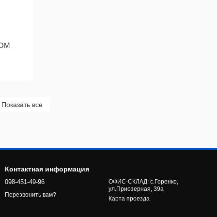
КОМ
Показать все
Контактная информация
098-451-49-96
ОФИС-СКЛАД: с.Горенко,
ул.Приозерная, 39а
Перезвонить вам?
Карта проезда