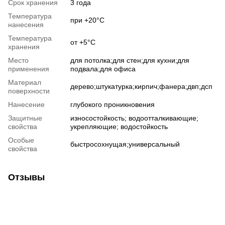
Срок хранения
3 года
Температура
при +20°С
нанесения
Температура
от +5°С
хранения
Место
для потолка;для стен;для кухни;для
применения
подвала;для офиса
Материал
дерево;штукатурка;кирпич;фанера;двп;дсп
поверхности
Нанесение
глубокого проникновения
Защитные
износостойкость; водоотталкивающие;
свойства
укрепляющие; водостойкость
Особые
быстросохнущая;универсальный
свойства
Отзывы