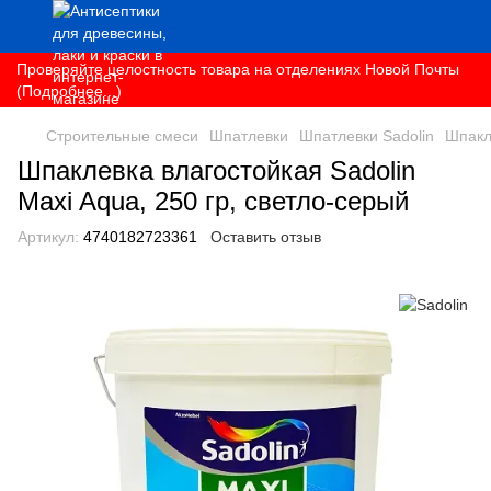
Проверяйте целостность товара на отделениях Новой Почты
(Подробнее...)
Строительные смеси
Шпатлевки
Шпатлевки Sadolin
Шпакле
Шпаклевка влагостойкая Sadolin
Maxi Aqua, 250 гр, светло-серый
Артикул:
4740182723361
Оставить отзыв