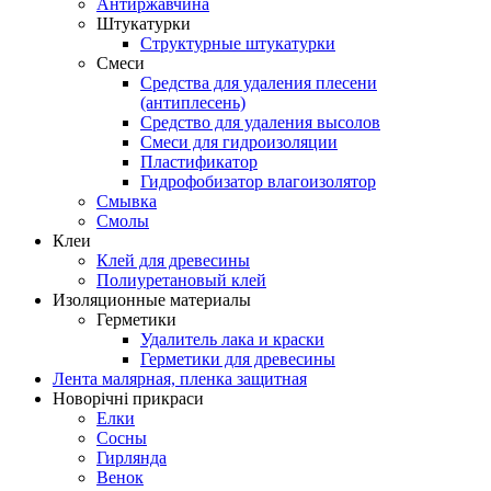
Антиржавчина
Штукатурки
Структурные штукатурки
Смеси
Средства для удаления плесени
(антиплесень)
Средство для удаления высолов
Смеси для гидроизоляции
Пластификатор
Гидрофобизатор влагоизолятор
Смывка
Смолы
Клеи
Клей для древесины
Полиуретановый клей
Изоляционные материалы
Герметики
Удалитель лака и краски
Герметики для древесины
Лента малярная, пленка защитная
Новорічні прикраси
Елки
Сосны
Гирлянда
Венок