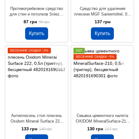
Противогрибковое средство
Средство для удаления
для стен и потолков Sniezka
плесени MGF Saniermittel, 0,5
PUMA, 0,5 л
л
87 грн
137 грн
90 грн
Купить
Купить
ВЕСЕННИЕ СКИДКИ −5%
ХИТ
ВЕСЕННИЕ СКИДКИ −5%
Антиплесень стоп плесень
Смывка цементного налета
Oxidom Mineral Surface 222,
OXIDOM MineralSurface-210,
0,5л (триггер), бесцветный
0,5л (триггер), бесцветный
133 грн
130 грн
140 грн
137 грн