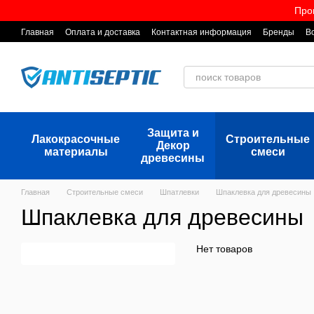
Перейти к основному контенту
Про
Главная
Оплата и доставка
Контактная информация
Бренды
В
Защита и
Лакокрасочные
Строительные
Декор
материалы
смеси
древесины
Главная
Строительные смеси
Шпатлевки
Шпаклевка для древесины
Шпаклевка для древесины
Нет товаров