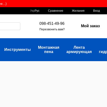
...)
Сравнение
Укр
Рус
Желания
Вход
098-451-49-96
Мой заказ
Перезвонить вам?
Монтажная
Лента
Инструменты
пена
армирующая
гид