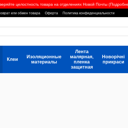
веряйте целостность товара на отделениях Новой Почты (Подробнее
озврат или обмен товара
Оферта
Политика конфиденциальности
Лента
Изоляционные
малярная,
Новорічні
Клеи
материалы
пленка
прикраси
защитная