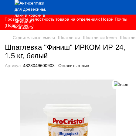
Проверяйте целостность товара на отделениях Новой Почты
(Подробнее...)
Строительные смеси
Шпатлевки
Шпатлевки Ircom
Шпатлев
Шпатлевка "Финиш" ИРКОМ ИР-24,
1,5 кг, белый
Артикул:
4823049600903
Оставить отзыв