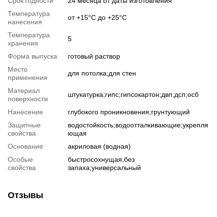
Срок годности
24 месяца от даты изготовления
Температура
от +15°С до +25°С
нанесения
Температура
5
хранения
Форма выпуска
готовый раствор
Место
для потолка;для стен
применения
Материал
штукатурка;гипс;гипсокартон;двп;дсп;осб
поверхности
Нанесение
глубокого проникновения;грунтующий
Защитные
водостойкость;водоотталкивающие;укрепля
свойства
ющая
Основание
акриловая (водная)
Особые
быстросохнущая;без
свойства
запаха;универсальный
Отзывы