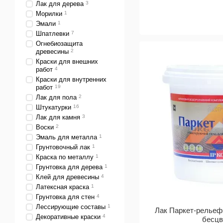
Лак для дерева
3
Морилки
1
Эмали
1
Шпатлевки
7
Огнебиозащита
древесины
2
Краски для внешних
работ
4
Краски для внутренних
работ
19
Лак для пола
2
Штукатурки
16
Лак для камня
3
Воски
2
Эмаль для металла
1
Грунтовочный лак
1
Краска по металлу
1
Грунтовка для дерева
1
Клей для древесины
4
Латексная краска
1
Грунтовка для стен
4
Лессирующие составы
1
Лак Паркет-рельеф
Декоративные краски
4
бесц