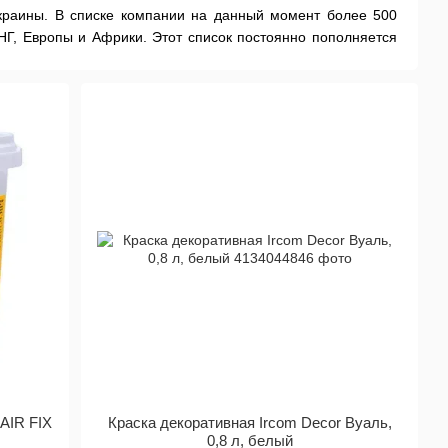
краины. В списке компании на данный момент более 500
СНГ, Европы и Африки. Этот список постоянно пополняется
еди наших клиентов много известных компаний, таких как:
их.
ачественных и современных лакокрасочных материалов на
дству качественной продукции в начале 2003 года было
алов на акриловой основе.
е производство, основано на новейших производственных
ности по выпуску продукции. Большой опыт работы,
ециалистов - все это «ИРКОМ-ЭКТ»
х рецептур, позволило выпустить на рынок Украины таких
«Ирком-колор», "декоративные краски": «Бронза», «Медь»,
аний разной, экологически чистой продукции, разной
одукция поставляется не только по территории Украины, но
 AIR FIX
Краска декоративная Ircom Decor Вуаль,
0,8 л, белый