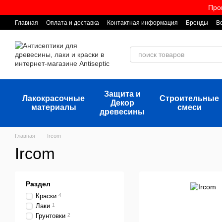
Перейти к основному контенту
Про
Главная
Оплата и доставка
Контактная информация
Бренды
В
Защита и
Лакокрасочные
Строительные
Декор
материалы
смеси
древесины
Главная
Ircom
Ircom
Раздел
Краски
4
Лаки
1
Грунтовки
2