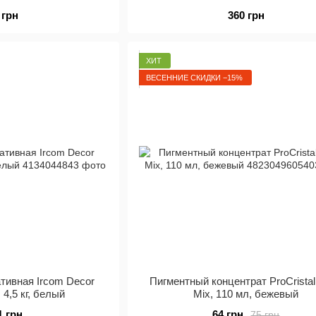
 грн
360 грн
Ассортимент компании постоянно развивается и
удовлетворяя потребности каждого клиента.
ХИТ
Заводские лаборатории постоянно контролируют кач
ВЕСЕННИЕ СКИДКИ −15%
В 2007 году НПФ
ИРКОМ-ЭКТ
завоевало звание "Про
В 2009 году компания опять стала призером Всеук
товаров 2009 года» и в очередной раз подтвердила 
На сегодняшний день компания является лидер
экологически чистой продукции. Каждый день спе
максимальных целей в производстве, для того что
продуктов ТМ "Ирком"
тивная Ircom Decor
Пигментный концентрат ProCristal
 4,5 кг, белый
Mix, 110 мл, бежевый
1 грн
64 грн
75 грн