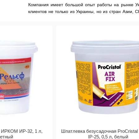
Компания имеет большой опыт работы на рынке У
клиентов не только из Украины, но из стран Азии, 
новыми клиентами и расширяется с каждым днем. Ср
Caparol, Feidal, Tikkurrila, Snezka, Henkel и много друг
С 1998 года компания занимается производством к
водной (акриловой основе), а благодаря произво
построено завод по производству отделочных матери
Завод фирмы «ИРКОМ-ЭКТ» - это самое современно
мощностях для достижения наилучшей эффектив
качественное оборудование, высокое мастерство сп
Разработка заводом своих уникальных и специальны
видов продукции как цветные шпатлевки по дереву 
«Золото» и другие виды цветов.
Сегодня компания выпускает более 60 наименов
специфики и разного строительного направления. Пр
 ИРКОМ ИР-32, 1 л,
Шпатлевка безусадочная ProCristal
и удачно экспортируется за границу.
ветный
IР-25, 0,5 л, белый