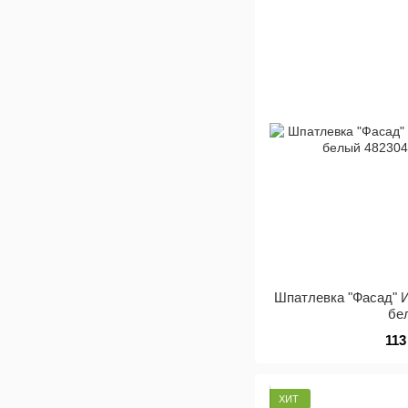
Шпатлевка "Фасад" И
бе
113
ХИТ