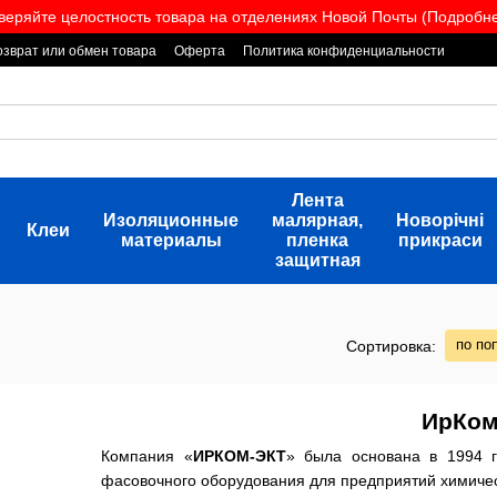
веряйте целостность товара на отделениях Новой Почты (Подробнее
озврат или обмен товара
Оферта
Политика конфиденциальности
Лента
Изоляционные
малярная,
Новорічні
Клеи
материалы
пленка
прикраси
защитная
по по
Сортировка:
ИрКом
Компания «
ИРКОМ-ЭКТ
» была основана в 1994 
фасовочного оборудования для предприятий химиче