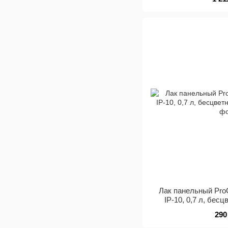
Лак панельный ProC
IР-10, 0,7 л, бес
290