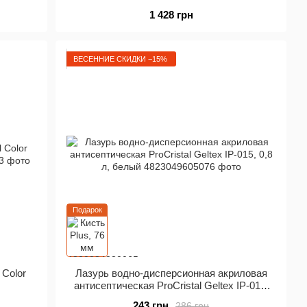
1 428 грн
 пополняется новыми видами выпускаемой продукции,
ВЕСЕННИЕ СКИДКИ −15%
ество выпускаемой продукции.
изводитель лучших отечественных товаров 2007 года".
раинского конкурса «Производитель лучших отечественных
звание лучшей компании.
ом на рынке Украины по производству качественной,
циалисты компании работают на улучшении и достижения
 бы каждый клиент смог по достоинству оценить качество
Подарок
 Color
Лазурь водно-дисперсионная акриловая
антисептическая ProCristal Geltex IР-015,
0,8 л, белый
243 грн
286 грн