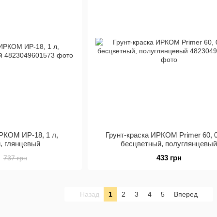
РКОМ ИР-18, 1 л,
Грунт-краска ИРКОМ Primer 60, 0
, глянцевый
бесцветный, полуглянцевы
433 грн
737 грн
Назад
1
2
3
4
5
Вперед