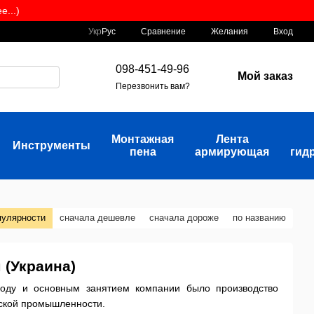
...)
Сравнение
Укр
Рус
Желания
Вход
098-451-49-96
Мой заказ
Перезвонить вам?
Монтажная
Лента
Инструменты
пена
армирующая
гид
пулярности
сначала дешевле
сначала дороже
по названию
 (Украина)
году и основным занятием компании было производство
ской промышленности.