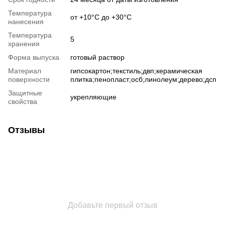
Температура
от +10°С до +30°С
нанесения
Температура
5
хранения
Форма выпуска
готовый раствор
Материал
гипсокартон;текстиль;двп;керамическая
поверхности
плитка;пенопласт;осб;линолеум;дерево;дсп
Защитные
укрепляющие
свойства
Отзывы
Добавьте первый отзыв