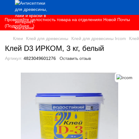
Проверяйте целостность товара на отделениях Новой Почты
(Подробнее...)
Клеи
Клей для древесины
Клей для древесины Ircom
Клей
Клей D3 ИРКОМ, 3 кг, белый
Артикул:
4823049601276
Оставить отзыв