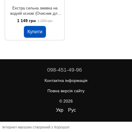
Екстра сильна змивка на
водній основі (Очисник для
деревини) EXTRA STRONG
1 149 грн
1 209 грн
WOOD CLEANER, 1 л
Купити
098-451-49-96
Контактна інформація
Повна версія сайту
© 2026
Укр
Рус
Інтернет-магазин створений з Хорошоп