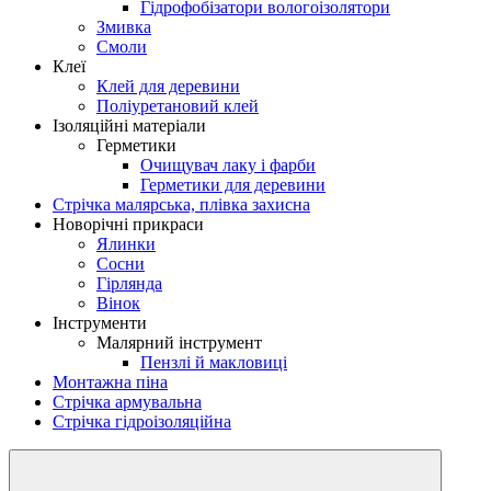
Гідрофобізатори вологоізолятори
Змивка
Смоли
Клеї
Клей для деревини
Поліуретановий клей
Ізоляційні матеріали
Герметики
Очищувач лаку і фарби
Герметики для деревини
Стрічка малярська, плівка захисна
Новорічні прикраси
Ялинки
Сосни
Гірлянда
Вінок
Інструменти
Малярний інструмент
Пензлі й макловиці
Монтажна піна
Стрічка армувальна
Стрічка гідроізоляційна