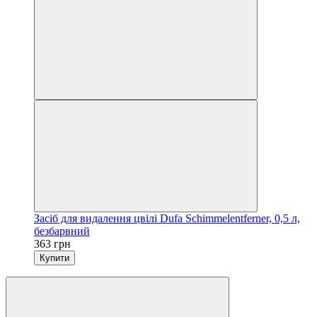
Засіб для видалення цвілі Dufa Schimmelentferner, 0,5 л,
безбарвний
363 грн
Купити