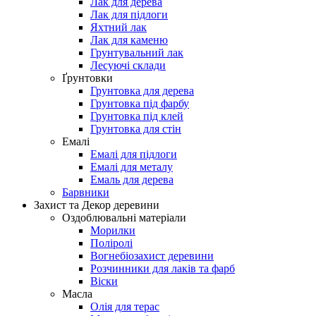
Лак для дерева
Лак для підлоги
Яхтний лак
Лак для каменю
Грунтувальний лак
Лесуючі склади
Ґрунтовки
Грунтовка для дерева
Грунтовка під фарбу
Грунтовка під клей
Грунтовка для стін
Емалі
Емалі для підлоги
Емалі для металу
Емаль для дерева
Барвники
Захист та Декор деревини
Оздоблювальні матеріали
Морилки
Поліролі
Вогнебіозахист деревини
Розчинники для лаків та фарб
Віски
Масла
Олія для терас