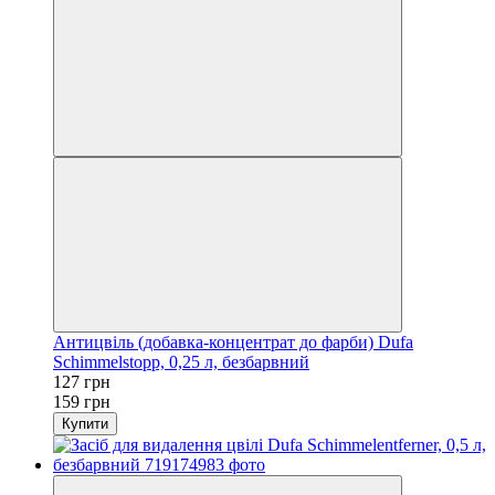
Антицвіль (добавка-концентрат до фарби) Dufa
Schimmelstopp, 0,25 л, безбарвний
127 грн
159 грн
Купити