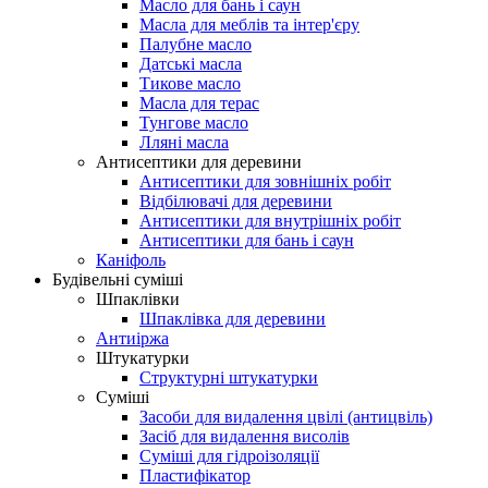
Масло для бань і саун
Масла для меблів та інтер'єру
Палубне масло
Датські масла
Тикове масло
Масла для терас
Тунгове масло
Лляні масла
Антисептики для деревини
Антисептики для зовнішніх робіт
Відбілювачі для деревини
Антисептики для внутрішніх робіт
Антисептики для бань і саун
Каніфоль
Будівельні суміші
Шпаклівки
Шпаклівка для деревини
Антиіржа
Штукатурки
Структурні штукатурки
Суміші
Засоби для видалення цвілі (антицвіль)
Засіб для видалення висолів
Суміші для гідроізоляції
Пластифікатор