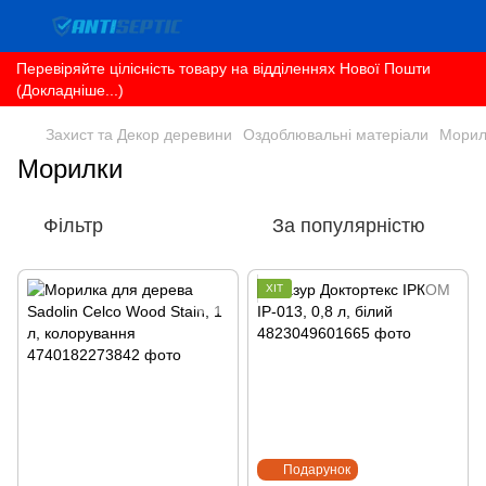
Перевіряйте цілісність товару на відділеннях Нової Пошти
(Докладніше...)
Захист та Декор деревини
Оздоблювальні матеріали
Морил
Морилки
Фільтр
За популярністю
ХІТ
Подарунок