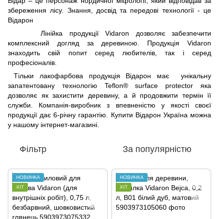
Відар – це персонаж нордичної міфології, який відповідав за
збереження лісу. Знання, досвід та передові технології - це
Відарон
Лінійка продукції Vidaron дозволяє забезпечити
комплексний догляд за деревиною. Продукція Vidaron
знаходить свій попит серед любителів, так і серед
професіоналів.
Тільки лакофарбова продукція Відарон має унікальну
запатентовану технологію Teflon® surface protector яка
дозволяє як захистити деревину, а й продовжити термін її
служби. Компанія-виробник з впевненістю у якості своєї
продукції дає 6-річну гарантію. Купити Відарон Україна можна
у нашому інтернет-магазині.
Фільтр
За популярністю
НОВИНКА
НОВИНКА
ХІТ
ХІТ