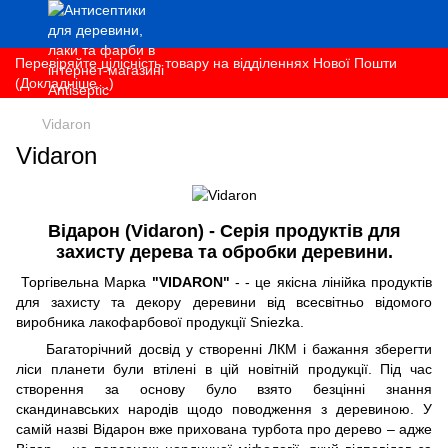
Перевіряйте цілісність товару на відділеннях Нової Пошти
(Докладніше...)
Vidaron
Vidaron
Відарон (Vidaron) - Серія продуктів для
захисту дерева та обробки деревини.
Торгівельна Марка
"VIDARON"
- - це якісна лінійка продуктів
для захисту та декору деревини від всесвітньо відомого
виробника лакофарбової продукції Sniezka.
Багаторічний досвід у створенні ЛКМ і бажання зберегти
ліси планети були втілені в цій новітній продукції. Під час
створення за основу було взято безцінні знання
скандинавських народів щодо поводження з деревиною. У
самій назві Відарон вже прихована турбота про дерево – адже