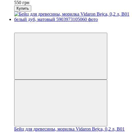
550 грн
Купить
Новинка
Хит
Бейц для древесины, морилка Vidaron Bejca, 0,2 л, B01