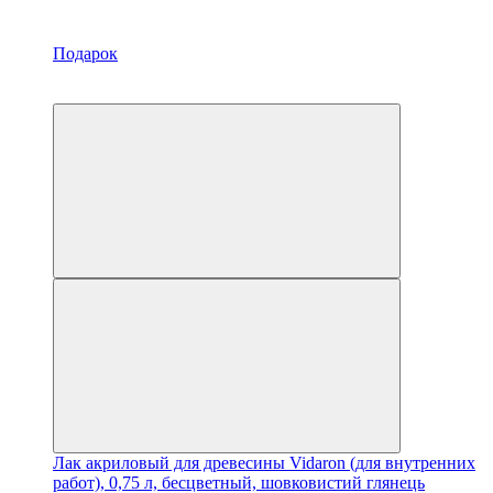
Подарок
Новинка
Хит
Лак акриловый для древесины Vidaron (для внутренних
работ), 0,75 л, бесцветный, шовковистий глянець