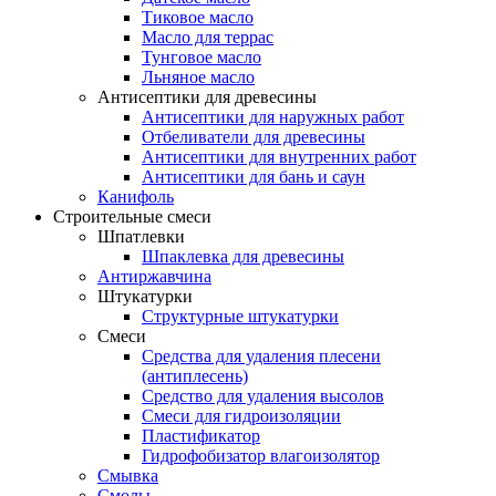
Тиковое масло
Масло для террас
Тунговое масло
Льняное масло
Антисептики для древесины
Антисептики для наружных работ
Отбеливатели для древесины
Антисептики для внутренних работ
Антисептики для бань и саун
Канифоль
Строительные смеси
Шпатлевки
Шпаклевка для древесины
Антиржавчина
Штукатурки
Структурные штукатурки
Смеси
Средства для удаления плесени
(антиплесень)
Средство для удаления высолов
Смеси для гидроизоляции
Пластификатор
Гидрофобизатор влагоизолятор
Смывка
Смолы