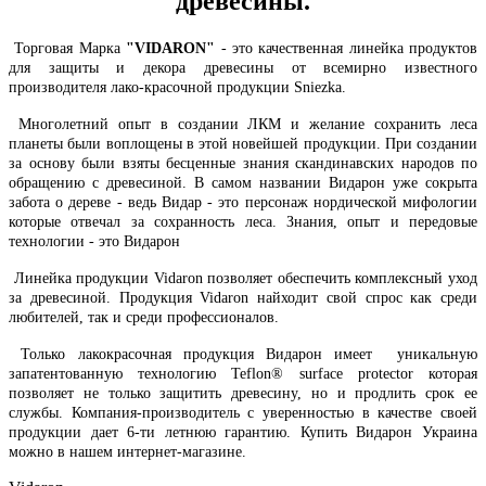
древесины.
Торговая Марка
"VIDARON"
- это качественная линейка продуктов
для защиты и декора древесины от всемирно известного
производителя лако-красочной продукции Sniezka.
Многолетний опыт в создании ЛКМ и желание сохранить леса
планеты были воплощены в этой новейшей продукции. При создании
за основу были взяты бесценные знания скандинавских народов по
обращению с древесиной. В самом названии Видарон уже сокрыта
забота о дереве - ведь Видар - это персонаж нордической мифологии
которые отвечал за сохранность леса. Знания, опыт и передовые
технологии - это Видарон
Линейка продукции Vidaron позволяет обеспечить комплексный уход
за древесиной. Продукция Vidaron найходит свой спрос как среди
любителей, так и среди профессионалов.
Только лакокрасочная продукция Видарон имеет уникальную
запатентованную технологию Teflon® surface protector которая
позволяет не только защитить древесину, но и продлить срок ее
службы. Компания-производитель с уверенностью в качестве своей
продукции дает 6-ти летнюю гарантию. Купить Видарон Украина
можно в нашем интернет-магазине.