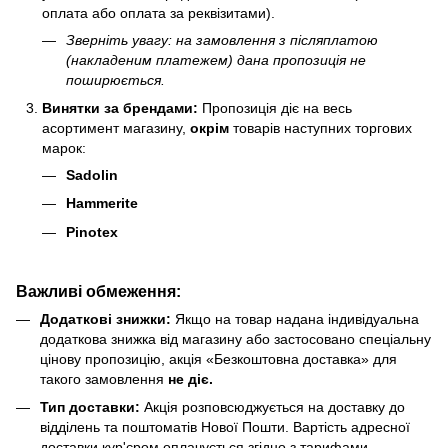
оплата або оплата за реквізитами).
Зверніть увагу: на замовлення з післяплатою
(накладеним платежем) дана пропозиція не
поширюється.
Винятки за брендами:
Пропозиція діє на весь
асортимент магазину,
окрім
товарів наступних торгових
марок:
Sadolin
Hammerite
Pinotex
Важливі обмеження:
Додаткові знижки:
Якщо на товар надана індивідуальна
додаткова знижка від магазину або застосовано спеціальну
цінову пропозицію, акція «Безкоштовна доставка» для
такого замовлення
не діє.
Тип доставки:
Акція розповсюджується на доставку до
відділень та поштоматів Нової Пошти. Вартість адресної
доставки кур'єром оплачується згідно з тарифами