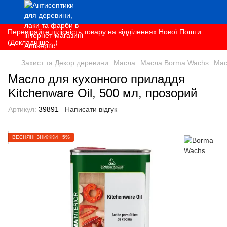
Перевіряйте цілісність товару на відділеннях Нової Пошти
(Докладніше...)
Захист та Декор деревини
Масла
Масла Borma Wachs
Мас
Масло для кухонного приладдя
Kitchenware Oil, 500 мл, прозорий
Артикул:
39891
Написати відгук
ВЕСНЯНІ ЗНИЖКИ −5%