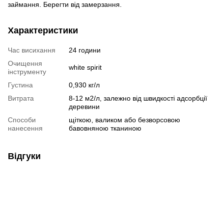
займання. Берегти від замерзання.
Характеристики
Час висихання
24 години
Очищення
white spirit
інструменту
Густина
0,930 кг/л
Витрата
8-12 м2/л, залежно від швидкості адсорбції
деревини
Способи
щіткою, валиком або безворсовою
нанесення
бавовняною тканиною
Відгуки