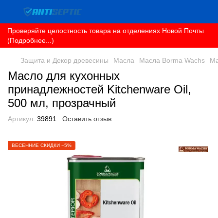
Проверяйте целостность товара на отделениях Новой Почты
(Подробнее...)
Защита и Декор древесины
Масла
Масла Borma Wachs
Ма
Масло для кухонных
принадлежностей Kitchenware Oil,
500 мл, прозрачный
Артикул:
39891
Оставить отзыв
ВЕСЕННИЕ СКИДКИ −5%