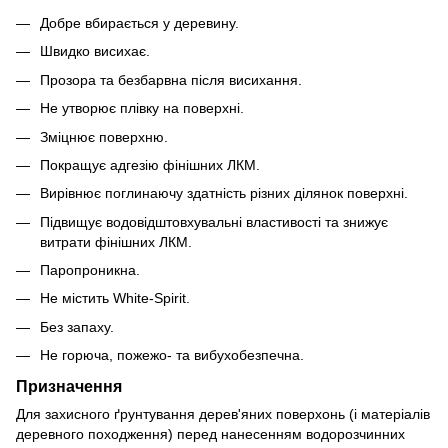
Добре вбирається у деревину.
Швидко висихає.
Прозора та безбарвна після висихання.
Не утворює плівку на поверхні.
Зміцнює поверхню.
Покращує адгезію фінішних ЛКМ.
Вирівнює поглинаючу здатність різних ділянок поверхні.
Підвищує водовідштовхувальні властивості та знижує
витрати фінішних ЛКМ.
Паропроникна.
Не містить White-Spirit.
Без запаху.
Не горюча, пожежо- та вибухобезпечна.
Призначення
Для захисного ґрунтування дерев'яних поверхонь (і матеріалів
деревного походження) перед нанесенням водорозчинних