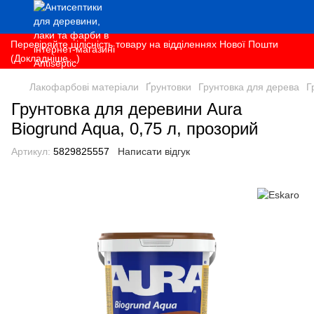
Перевіряйте цілісність товару на відділеннях Нової Пошти
(Докладніше...)
Лакофарбові матеріали
Ґрунтовки
Грунтовка для дерева
Г
Грунтовка для деревини Aura
Biogrund Aqua, 0,75 л, прозорий
Артикул:
5829825557
Написати відгук