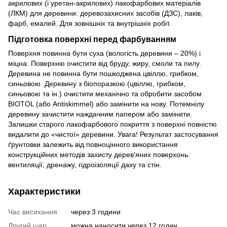
акрилових (і уретан-акрилових) лакофарбових матеріалів
(ЛКМ) для деревини: деревозахисних засобів (ДЗС), лаків,
фарб, емалей. Для зовнішніх та внутрішніх робіт.
Підготовка поверхні перед фарбуванням
Поверхня повинна бути суха (вологість деревини – 20%) і
міцна. Поверхню очистити від бруду, жиру, смоли та пилу.
Деревина не повинна бути пошкоджена цвіллю, грибком,
синьовою. Деревину з біопоразкою (цвіллю, грибком,
синьовою та ін.) очистити механічно та обробити засобом
BIOTOL (або Antiskimmel) або замінити на нову. Потемнілу
деревину зачистити наждачним папером або замінити.
Залишки старого лакофарбового покриття з поверхні повністю
видалити до «чистої» деревини. Увага! Результат застосування
ґрунтовки залежить від повноцінного використання
конструкційних методів захисту дерев'яних поверхонь:
вентиляції, дренажу, гідроізоляції даху та стін.
Характеристики
Час висихання
через 3 години
Другий шар
можна наносити через 12 годин