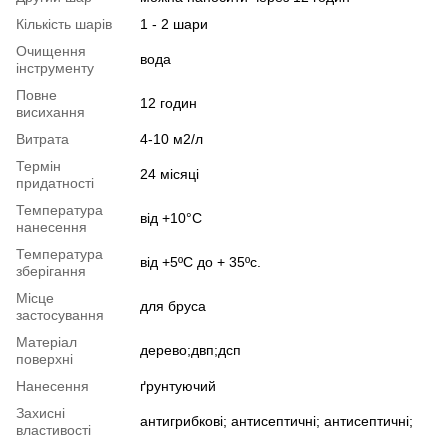
Кількість шарів
1 - 2 шари
Очищення
вода
інструменту
Повне
12 годин
висихання
Витрата
4-10 м2/л
Термін
24 місяці
придатності
Температура
від +10°С
нанесення
Температура
від +5ºC до + 35ºc.
зберігання
Місце
для бруса
застосування
Матеріал
дерево;двп;дсп
поверхні
Нанесення
ґрунтуючий
Захисні
антигрибкові; антисептичні; антисептичні;
властивості