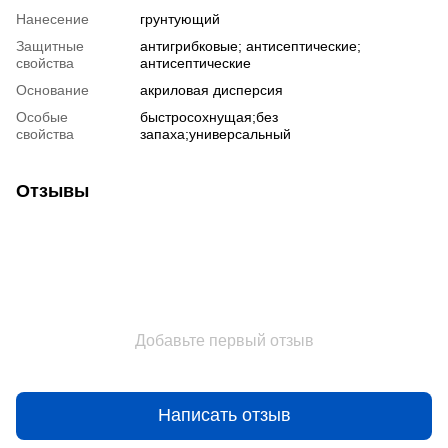
Нанесение
грунтующий
Защитные
антигрибковые; антисептические;
свойства
антисептические
Основание
акриловая дисперсия
Особые
быстросохнущая;без
свойства
запаха;универсальный
Отзывы
Добавьте первый отзыв
Написать отзыв