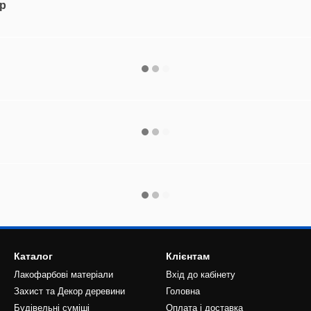
ар
Каталог
Клієнтам
Лакофарбові матеріали
Вхід до кабінету
Захист та Декор деревини
Головна
Будівельні суміші
Оплата і доставка