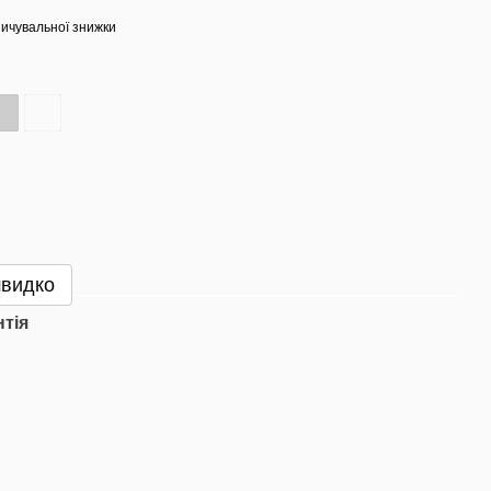
ичувальної знижки
швидко
нтія