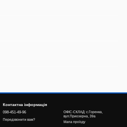
Контактна інформація
098-451-49-96
ОФІС-СКЛАД: с.Горенка,
вул.Приозерна, 39а
Передзвонити вам?
Мапа проїзду