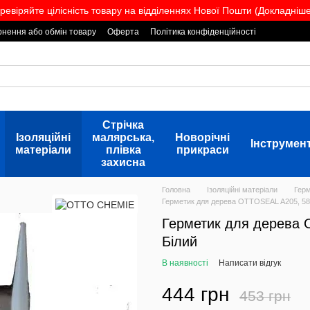
ревіряйте цілісність товару на відділеннях Нової Пошти (Докладніше.
нення або обмін товару
Оферта
Політика конфіденційності
Стрічка
Ізоляційні
малярська,
Новорічні
Інструмен
матеріали
плівка
прикраси
захисна
Головна
Ізоляційні матеріали
Гер
Герметик для дерева OTTOSEAL A205, 580
Герметик для дерева 
Білий
В наявності
Написати відгук
444 грн
453 грн