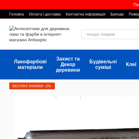
Перейти до основного контенту
Пе
Головна
Оплата і доставка
Контактна інформація
Бренди
Повер
Захист та
Лакофарбові
Будівельні
Декор
Клеї
матеріали
суміші
деревини
ВЕСНЯНІ ЗНИЖКИ −2%