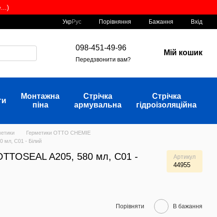
..)
Порівняння
Укр
Рус
Бажання
Вхід
098-451-49-96
Мій кошик
Передзвонити вам?
Монтажна
Стрічка
Стрічка
ти
піна
армувальна
гідроізоляційна
метики
Герметики OTTO CHEMIE
 мл, С01 - Білий
OTTOSEAL A205, 580 мл, С01 -
Артикул
44955
Порівняти
В бажання