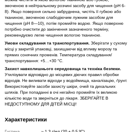
змоченою в нейтральному розчині засобу для чищення (pH 6-
8). Якщо поверхня сильно забруднена, чистіть її губкою або
тканиною, змоченою слабодіючим лужним засобом для
чищення (pH 8—10), потім промийте водою. Якщо поверхню
потрібно очистити до закінчення зазначеного терміну,
рекомендуємо легке чищення вологою тканиною.
Умови складування та транспортування.
Зберігати у сухому
місці у закритій упаковці, захищаючи від впливу морозу та
прямих сонячних променів. Температура складування/
транспортування: +5…+30 °C.
Захист навколишнього середовища та техніка безпеки.
Утилізувати відповідно до місцевих діючих правил обробки
відходів. Не виливати відходи у водоймища, каналізацію, ґрунт.
Використовуйте засоби захисту шкіри, очей та дихальних
шляхів. При попаданні в очі негайно промийте їх великою
кількістю води та зверніться до лікаря. ЗБЕРІГАЙТЕ В
НЕДОСТУПНОМУ ДЛЯ ДІТЕЙ МІСЦІ!
Характеристики
Густина
~ 1,3 г/мл (20 ± 0,5 ºC)