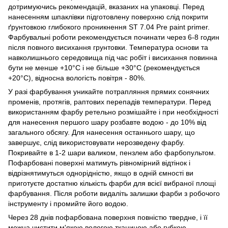
дотримуючись рекомендацій, вказаних на упаковці. Перед
нанесенням шпаклівки підготовлену поверхню слід покрити
ґрунтовкою глибокого проникнення ST 7.04 Pre paint primer.
Фарбувальні роботи рекомендується починати через 6-8 годин
після повного висихання грунтовки. Температура основи та
навколишнього середовища під час робіт і висихання повинна
бути не менше +10°C і не більше +30°C (рекомендується
+20°C), відносна вологість повітря - 80%.
У разі фарбування уникайте потрапляння прямих сонячних
променів, протягів, раптових перепадів температури. Перед
використанням фарбу ретельно розмішайте і при необхідності
для нанесення першого шару розбавте водою - до 10% від
загального обсягу. Для нанесення останнього шару, що
завершує, слід використовувати нерозведену фарбу.
Покривайте в 1-2 шари валиком, пензлем або фарбопультом.
Пофарбовані поверхні матимуть рівномірний відтінок і
відрізнятимуться однорідністю, якщо в одній ємності ви
приготуєте достатню кількість фарби для всієї вибраної площі
фарбування. Після роботи видаліть залишки фарби з робочого
інструменту і промийте його водою.
Через 28 днів пофарбована поверхня повністю твердне, і її
можна чистити м'якою вологою тканиною або губкою,