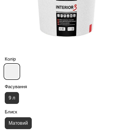
Колір
Фасування
9 л
Блиск
Матовий