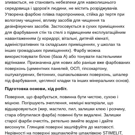
зливається, не становить небезпеки для навколишнього
середовища і здоров'я людини, не містить розріджувачів.
Утворена фарбою плівка паропроникна, стійка до тертя при
вологому чищенні, впливу засобів для чищення та
дезінфікуючих засобів. Застосовується в сухих приміщеннях
для фарбування стін та стелі з підвищеним експлуатаційним
навантаженням (у коридорі, вітальні, дитячій кімнаті,
адміністративних та складських приміщеннях, у школах та
інших громадських приміщеннях). Фарбу можна
використовувати білою (база A) або тонувати пастельними
відтінками. Призначена для нових або раніше вже фарбованих
поверхонь (цементних панелей, ОСП, гіпсокартону,
оштукатурених, бетонних, ошпакльованих поверхонь, шпалер
під фарбування, цегляної кладки та інших мінеральних основ).
Підготовка основи, хід робіт.
Поверхня, що фарбується, повинна бути чистою, сухою і
міцною. Погіршують зчеплення, неміцні матеріали, що
відшаровуються (жир, мастило, пил, залишки клею і розчину,
стара облупилася фарба) повинні бути видалені. Залишки
старої фарби очистіть, ретельно змийте водою і дайте
висохнути. Глянцеві поверхні зашліфуйте до матовості.
Нерівності на поверхні зашпаклюйте шпаклівкою STIMELIT,