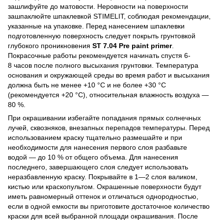
зашлифуйте до матовости. Неровности на поверхности
зашпаклюйте шпаклевкой STIMELIT, соблюдая рекомендации,
указанные на упаковке. Перед нанесением шпаклевки
подготовленную поверхность следует покрыть грунтовкой
глубокого проникновения
ST 7.04 Pre paint primer
.
Покрасочные работы рекомендуется начинать спустя 6-
8 часов после полного высыхания грунтовки. Температура
основания и окружающей среды во время работ и высыхания
должна быть не менее +10 °C и не более +30 °C
(рекомендуется +20 °C), относительная влажность воздуха —
80 %.
При окрашивании избегайте попадания прямых солнечных
лучей, сквозняков, внезапных перепадов температуры. Перед
использованием краску тщательно размешайте и при
необходимости для нанесения первого слоя разбавьте
водой — до 10 % от общего объема. Для нанесения
последнего, завершающего слоя следует использовать
неразбавленную краску. Покрывайте в 1—2 слоя валиком,
кистью или краскопультом. Окрашенные поверхности будут
иметь равномерный оттенок и отличаться однородностью,
если в одной емкости вы приготовите достаточное количество
краски для всей выбранной площади окрашивания. После