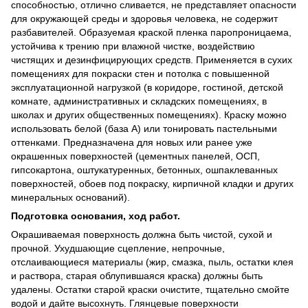
способностью, отлично сливается, не представляет опасности
для окружающей среды и здоровья человека, не содержит
разбавителей. Образуемая краской пленка паропроницаема,
устойчива к трению при влажной чистке, воздействию
чистящих и дезинфицирующих средств. Применяется в сухих
помещениях для покраски стен и потолка с повышенной
эксплуатационной нагрузкой (в коридоре, гостиной, детской
комнате, административных и складских помещениях, в
школах и других общественных помещениях). Краску можно
использовать белой (база A) или тонировать пастельными
оттенками. Предназначена для новых или ранее уже
окрашенных поверхностей (цементных панелей, ОСП,
гипсокартона, оштукатуренных, бетонных, ошпаклеванных
поверхностей, обоев под покраску, кирпичной кладки и других
минеральных оснований).
Подготовка основания, ход работ.
Окрашиваемая поверхность должна быть чистой, сухой и
прочной. Ухудшающие сцепление, непрочные,
отслаивающиеся материалы (жир, смазка, пыль, остатки клея
и раствора, старая облупившаяся краска) должны быть
удалены. Остатки старой краски очистите, тщательно смойте
водой и дайте высохнуть. Глянцевые поверхности