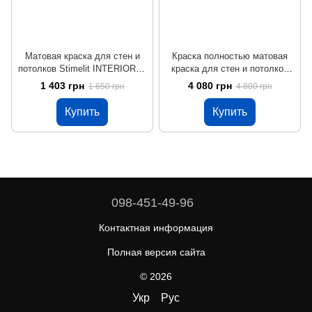
Матовая краска для стен и
Краска полностью матовая
потолков Stimelit INTERIOR 7,
краска для стен и потолков
BASE A Белый, 2.5 л
Stimelit INTERIOR 3, BASE A
1 403 грн
4 080 грн
1 650 грн
4 800 грн
Белый 9 л
Купить
Купить
098-451-49-96
Контактная информация
Полная версия сайта
© 2026
Укр
Рус