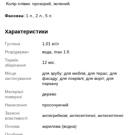
Колір плівки: прозорий, зелений.
Фасовка:
1 л., 2 л., 5 л.
Характеристики
Густина
1,01 кг/л
Розріджувач
вода, max 1:6
Термін
12 міс.
зберігання
Місце
для зрубу; для меблів; для терас; для
застосування
фасаду; для покрівлі; для воріт; для
паркану
Матеріал
дерево
поверхні
Нанесення
просочуючий
Захисні
антигрибкові; антисептичні; антисептичні
властивості
Основа
акрилова (водна)
Особливі