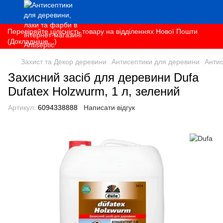
Перевіряйте цілісність товару на відділеннях Нової Пошти
(Докладніше...)
Захист та Декор деревини
Антисептики для деревини
Антис
Захисний засіб для деревини Dufa
Dufatex Holzwurm, 1 л, зелений
Артикул:
6094338888
Написати відгук