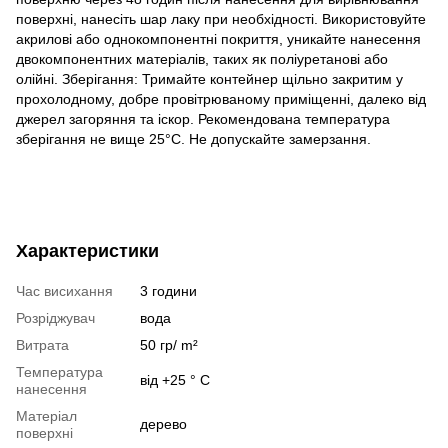
поверхні, нанесіть шар лаку при необхідності. Використовуйте
акрилові або однокомпонентні покриття, уникайте нанесення
двокомпонентних матеріалів, таких як поліуретанові або
олійні. Зберігання: Тримайте контейнер щільно закритим у
прохолодному, добре провітрюваному приміщенні, далеко від
джерел загоряння та іскор. Рекомендована температура
зберігання не вище 25°С. Не допускайте замерзання.
Характеристики
Час висихання
3 години
Розріджувач
вода
Витрата
50 гр/ m²
Температура
від +25 ° С
нанесення
Матеріал
дерево
поверхні