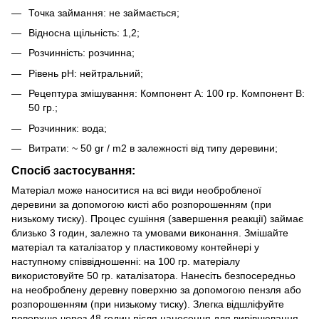
Точка займання: не займається;
Відносна щільність: 1,2;
Розчинність: розчинна;
Рівень pH: нейтральний;
Рецептура змішування: Компонент A: 100 гр. Компонент B:
50 гр.;
Розчинник: вода;
Витрати: ~ 50 gr / m2 в залежності від типу деревини;
Спосіб застосування:
Матеріал може наноситися на всі види необробленої
деревини за допомогою кисті або розпорошенням (при
низькому тиску). Процес сушіння (завершення реакції) займає
близько 3 годин, залежно та умовами виконання. Змішайте
матеріал та каталізатор у пластиковому контейнері у
наступному співвідношенні: на 100 гр. матеріалу
використовуйте 50 гр. каталізатора. Нанесіть безпосередньо
на необроблену деревну поверхню за допомогою пензля або
розпорошенням (при низькому тиску). Злегка відшліфуйте
поверхню через 48 годин після нанесення для вирівнювання