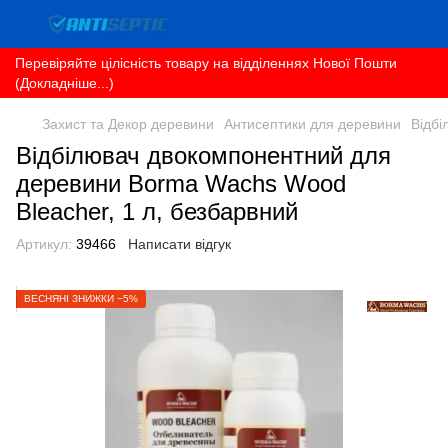
Перевіряйте цілісність товару на відділеннях Нової Пошти
(Докладніше...)
Захист та Декор деревини
Антисептики для деревини
Відбі
Відбілювач двокомпонентний для
деревини Borma Wachs Wood
Bleacher, 1 л, безбарвний
Артикул:
39466
Написати відгук
ВЕСНЯНІ ЗНИЖКИ −5%