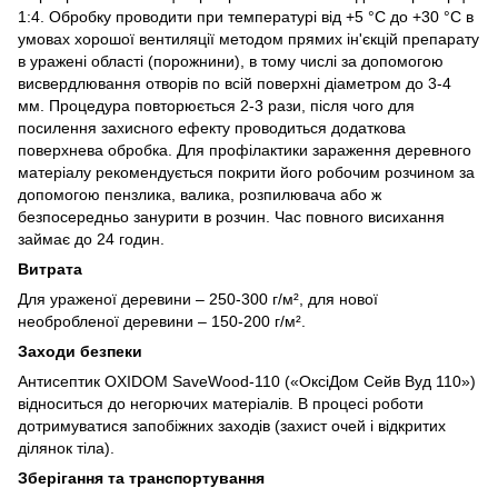
1:4. Обробку проводити при температурі від +5 °C до +30 °C в
умовах хорошої вентиляції методом прямих ін'єкцій препарату
в уражені області (порожнини), в тому числі за допомогою
висвердлювання отворів по всій поверхні діаметром до 3-4
мм. Процедура повторюється 2-3 рази, після чого для
посилення захисного ефекту проводиться додаткова
поверхнева обробка. Для профілактики зараження деревного
матеріалу рекомендується покрити його робочим розчином за
допомогою пензлика, валика, розпилювача або ж
безпосередньо занурити в розчин. Час повного висихання
займає до 24 годин.
Витрата
Для ураженої деревини – 250-300 г/м², для нової
необробленої деревини – 150-200 г/м².
Заходи безпеки
Антисептик OXIDOM SaveWood-110 («ОксіДом Сейв Вуд 110»)
відноситься до негорючих матеріалів. В процесі роботи
дотримуватися запобіжних заходів (захист очей і відкритих
ділянок тіла).
Зберігання та транспортування