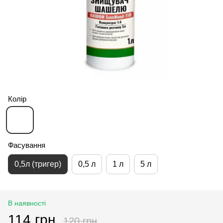
Колір
Фасування
0,5л (тригер)
0,5 л
1 л
5 л
В наявності
114 грн
120 грн