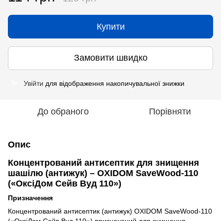
Купити
Замовити швидко
Увійти
для відображення накопичувальної знижки
%
До обраного
Порівняти
Опис
Концентрований антисептик для знищення
шашілю (антижук) – OXIDOM SaveWood-110
(«ОксіДом Сейв Вуд 110»)
Призначення
Концентрований антисептик (антижук) OXIDOM SaveWood-110
(«ОксіДом Сейв Вуд 110») призначений для очищення