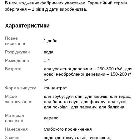
В неушкоджених фабричних упаковках. Гарантійний термін
зберігання – 1 рік від дати виробництва.
Характеристики
Повне
1 доба
висихання
Розріджувач
вода
Розведення
1:4
Витрата
для ураженої деревини – 250-300 г/м², для
нової необробленої деревини – 150-200 г/
м²
Форма випуску
концентрат
Місце
для зрубу; для стін; для меблів; для терас;
застосування
для бань та саун; для фасаду; для кухні;
для покрівлі; для паркану; для балкона
Матеріал
дерево
поверхні
Нанесення
глибокого проникнення
Захисні
водовідштовхувальні; зміцнюючі;