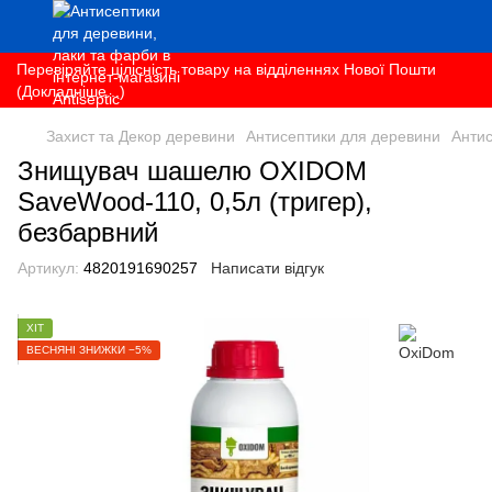
Перевіряйте цілісність товару на відділеннях Нової Пошти
(Докладніше...)
Захист та Декор деревини
Антисептики для деревини
Анти
Знищувач шашелю OXIDOM
SaveWood-110, 0,5л (тригер),
безбарвний
Артикул:
4820191690257
Написати відгук
ХІТ
ВЕСНЯНІ ЗНИЖКИ −5%