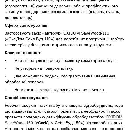
(оздоровлення) ураженої деревини або ж профілактичного
захисту нової деревини від комах-шкідників (шашіль, вусань,
деревоточець).
Сфера застосування
Застосовують засіб «антижук» OXIDOM SaveWood-110
(«ОксіДом Сейв Вуд 110») для дерев'яних поверхонь інтер'єру
та екстер'єру без прямого тривалого контакту з ґрунтом.
Ключові переваги
· Містить регулятор росту і розвитку комах тривалої дії.
· Не утворює на поверхні плівку.
· Дає можливість подальшого фарбування і лакування
обробленої поверхні.
· Не містить в складі шкідливих хімічних речовин.
Спосіб застосування
Робоча поверхня повинна бути очищена від забруднень, кори
що відшарувалася, і старих покриттів. За необхідності також
провести попередню дезінфікуючу обробку засобом
OXIDOM
SaveWood-150
(«ОксіДом Сейв Вуд 150») від хвороботворних
мікроорганізмів. Концентрат розбавляється водою в пропорції