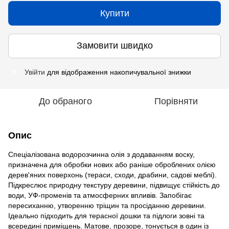
Купити
Замовити швидко
Увійти
для відображення накопичувальної знижки
%
До обраного
Порівняти
Опис
Спеціалізована водорозчинна олія з додаванням воску,
призначена для обробки нових або раніше оброблених олією
дерев'яних поверхонь (тераси, сходи, драбини, садові меблі).
Підкреслює природну текстуру деревини, підвищує стійкість до
води, УФ-променів та атмосферних впливів. Запобігає
пересиханню, утворенню тріщин та просіданню деревини.
Ідеально підходить для терасної дошки та підлоги зовні та
всередині приміщень. Матове, прозоре, тонується в один із