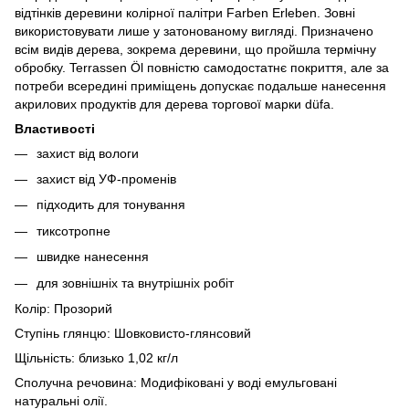
відтінків деревини колірної палітри Farben Erleben. Зовні
використовувати лише у затонованому вигляді. Призначено
всім видів дерева, зокрема деревини, що пройшла термічну
обробку. Terrassen Öl повністю самодостатнє покриття, але за
потреби всередині приміщень допускає подальше нанесення
акрилових продуктів для дерева торгової марки düfa.
Властивості
захист від вологи
захист від УФ-променів
підходить для тонування
тиксотропне
швидке нанесення
для зовнішніх та внутрішніх робіт
Колір: Прозорий
Ступінь глянцю: Шовковисто-глянсовий
Щільність: близько 1,02 кг/л
Сполучна речовина: Модифіковані у воді емульговані
натуральні олії.