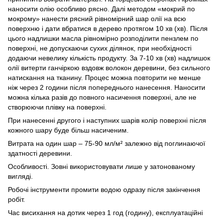
наносити олію особливо рясно. Далі методом «мокрий по
мокрому» нанести рясний рівномірний шар олії на всю
поверхню і дати вбратися в дерево протягом 10 хв (хв). Після
цього надлишки масла рівномірно розподілити пензлем по
поверхні, не допускаючи сухих ділянок, при необхідності
додаючи невелику кількість продукту. За 7-10 хв (хв) надлишок
олії витерти ганчіркою вздовж волокон деревини, без сильного
натискання на тканину. Процес можна повторити не менше
ніж через 2 години після попереднього нанесення. Наносити
можна кілька разів до повного насичення поверхні, але не
створюючи плівку на поверхні.
При нанесенні другого і наступних шарів колір поверхні після
кожного шару буде більш насиченим.
Витрата на один шар – 75-90 мл/м² залежно від поглинаючої
здатності деревини.
Особливості. Зовні використовувати лише у затонованому
вигляді.
Робочі інструменти промити водою одразу після закінчення
робіт.
Час висихання на дотик через 1 год (годину), експлуатаційні