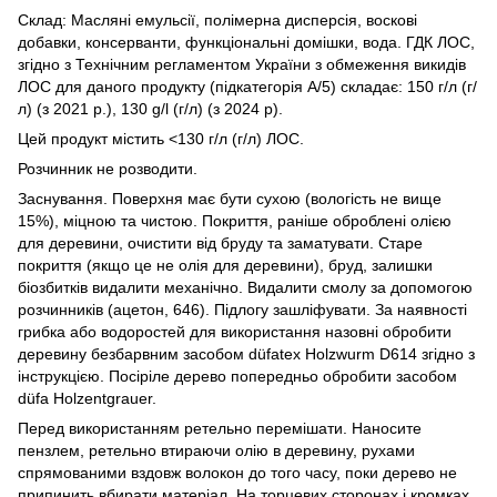
Склад: Масляні емульсії, полімерна дисперсія, воскові
добавки, консерванти, функціональні домішки, вода. ГДК ЛОС,
згідно з Технічним регламентом України з обмеження викидів
ЛОС для даного продукту (підкатегорія А/5) складає: 150 г/л (г/
л) (з 2021 р.), 130 g/l (г/л) (з 2024 р).
Цей продукт містить <130 г/л (г/л) ЛОС.
Розчинник не розводити.
Заснування. Поверхня має бути сухою (вологість не вище
15%), міцною та чистою. Покриття, раніше оброблені олією
для деревини, очистити від бруду та заматувати. Старе
покриття (якщо це не олія для деревини), бруд, залишки
біозбитків видалити механічно. Видалити смолу за допомогою
розчинників (ацетон, 646). Підлогу зашліфувати. За наявності
грибка або водоростей для використання назовні обробити
деревину безбарвним засобом düfatex Holzwurm D614 згідно з
інструкцією. Посіріле дерево попередньо обробити засобом
düfa Holzentgrauer.
Перед використанням ретельно перемішати. Наносите
пензлем, ретельно втираючи олію в деревину, рухами
спрямованими вздовж волокон до того часу, поки дерево не
припинить вбирати матеріал. На торцевих сторонах і кромках