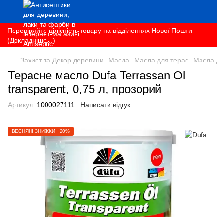
Перевіряйте цілісність товару на відділеннях Нової Пошти
(Докладніше...)
Захист та Декор деревини
Масла
Масла для терас
Масла 
Терасне масло Dufa Terrassan Ol
transparent, 0,75 л, прозорий
Артикул:
1000027111
Написати відгук
ВЕСНЯНІ ЗНИЖКИ −20%