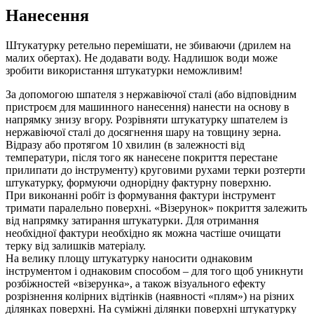
Нанесення
Штукатурку ретельно перемішати, не збиваючи (дрилем на
малих обертах). Не додавати воду. Надлишок води може
зробити використання штукатурки неможливим!
За допомогою шпателя з нержавіючої сталі (або відповідним
пристроєм для машинного нанесення) нанести на основу в
напрямку знизу вгору. Розрівняти штукатурку шпателем із
нержавіючої сталі до досягнення шару на товщину зерна.
Відразу або протягом 10 хвилин (в залежності від
температури, після того як нанесене покриття перестане
прилипати до інструменту) круговими рухами терки розтерти
штукатурку, формуючи однорідну фактурну поверхню.
При виконанні робіт із формування фактури інструмент
тримати паралельно поверхні. «Візерунок» покриття залежить
від напрямку затирання штукатурки. Для отримання
необхідної фактури необхідно як можна частіше очищати
терку від залишків матеріалу.
На велику площу штукатурку наносити однаковим
інструментом і однаковим способом – для того щоб уникнути
розбіжностей «візерунка», а також візуального ефекту
розрізнення колірних відтінків (наявності «плям») на різних
ділянках поверхні. На суміжні ділянки поверхні штукатурку