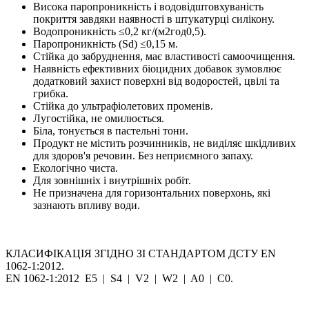
Висока паропроникність і водовідштовхуваність
покриття завдяки наявності в штукатурці силікону.
Водопроникність ≤0,2 кг/(м2год0,5).
Паропроникність (Sd) ≤0,15 м.
Стійка до забруднення, має властивості самоочищення.
Наявність ефективних біоцидних добавок зумовлює
додатковий захист поверхні від водоростей, цвілі та
грибка.
Стійка до ультрафіолетових променів.
Лугостійка, не омилюється.
Біла, тонується в пастельні тони.
Продукт не містить розчинників, не виділяє шкідливих
для здоров'я речовин. Без неприємного запаху.
Екологічно чиста.
Для зовнішніх і внутрішніх робіт.
Не призначена для горизонтальних поверхонь, які
зазнають впливу води.
КЛАСИФІКАЦІЯ ЗГІДНО ЗІ СТАНДАРТОМ ДСТУ EN
1062-1:2012.
EN 1062-1:2012 E5 | S4 | V2 | W2 | A0 | С0.