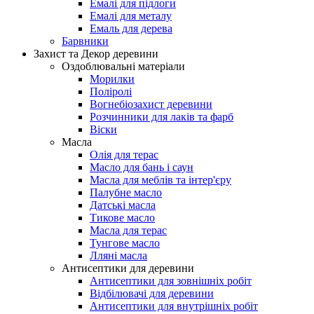
Емалі для підлоги
Емалі для металу
Емаль для дерева
Барвники
Захист та Декор деревини
Оздоблювальні матеріали
Морилки
Поліролі
Вогнебіозахист деревини
Розчинники для лаків та фарб
Віски
Масла
Олія для терас
Масло для бань і саун
Масла для меблів та інтер'єру
Палубне масло
Датські масла
Тикове масло
Масла для терас
Тунгове масло
Лляні масла
Антисептики для деревини
Антисептики для зовнішніх робіт
Відбілювачі для деревини
Антисептики для внутрішніх робіт