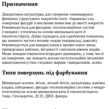
Призначення
Декоративна штукатурка для створення тонкошарових
фінішних структурних покриттів (типу «баранець») на
поверхнях фасадів із високими вимогами до якості покриття.
Рекомендується для фасадних теплоізоляційних систем
(«мокрих» утеплень) на основі мінеральної вати й
пінополістиролу. Добре підходить для оздоблення поверхонь,
що зазнають частого впливу опадів (наприклад, цоколів).
Рекомендується для використання в промислових зонах,
приморських районах, місцевості з високим рівнем опадів.
Може використовуватися всередині приміщень, у тому числі
на поверхнях, що зазнають високе експлуатаційне механічне
навантаження (стіни сходових маршів і майданчиків, холів).
Типи поверхонь під фарбування
Мінеральні основи: бетон, легкий бетон, штукатурка, кам'яна
кладка, азбоцемент, фасадні теплоізоляційні системи («мокрі»
утеплення) на основі мінеральної вати й пінополістиролу
тощо. Гіпсокартон, ДСП, ДВП, фанера.