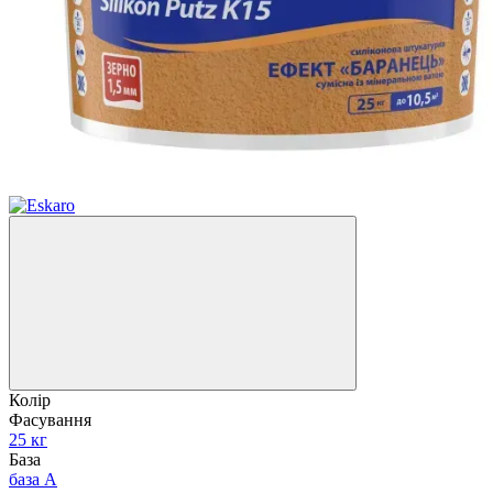
Колір
Фасування
25 кг
База
база A