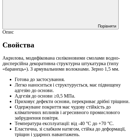
Порівняти
Опис
Свойства
Акрилова, модифікована силіконовими смолами водно-
дисперсійна декоративна структурна штукатурка (типу
«баранець»). З армувальними волокнами. Зерно 1,5 мм.
Готова до застосування.
Легко наноситься і структурується, має підвищену
адгезію до основи.
Адгезія до основи ≥0,5 МПа.
Приховує дефекти основи, перекриває дрібні тріщини.
Одержуване покриття має чудову стійкість до
кліматичних впливів і агресивного промислового
забруднення повітря.
Температура експлуатації: від -40 °С до +70 °С.
Еластична, зі слабким натягом, стійка до деформації,
тріщин і ударних навантажень.