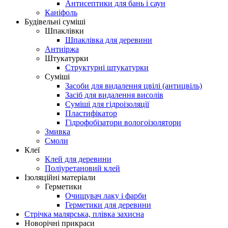
Антисептики для бань і саун
Каніфоль
Будівельні суміші
Шпаклівки
Шпаклівка для деревини
Антиіржа
Штукатурки
Структурні штукатурки
Суміші
Засоби для видалення цвілі (антицвіль)
Засіб для видалення висолів
Суміші для гідроізоляції
Пластифікатор
Гідрофобізатори вологоізолятори
Змивка
Смоли
Клеї
Клей для деревини
Поліуретановий клей
Ізоляційні матеріали
Герметики
Очищувач лаку і фарби
Герметики для деревини
Стрічка малярська, плівка захисна
Новорічні прикраси