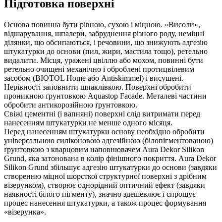
Підготовка поверхні
Основа повинна бути рівною, сухою і міцною. «Висоли»,
відшарування, шпалери, забруднення різного роду, неміцні
ділянки, що обсипаються, і речовини, що знижують адгезію
штукатурки до основи (пил, жири, мастила тощо), ретельно
видалити. Місця, уражені цвіллю або мохом, повинні бути
ретельно очищені механічно і оброблені протицвілевим
засобом (BIOTOL Home або Antiskimmel) і висушені.
Нерівності заповнити шпаклівкою. Поверхні обробити
проникною ґрунтовкою Aquastop Facade. Металеві частини
обробити антикорозійною ґрунтовкою.
Свіжі цементні (і вапняні) поверхні слід витримати перед
нанесенням штукатурки не менше одного місяця.
Перед нанесенням штукатурки основу необхідно обробити
універсальною силіконовою адгезійною (білопігментованою)
ґрунтовкою з кварцовим наповнювачем Aura Dekor Silikon
Grund, яка затонована в колір фінішного покриття. Aura Dekor
Silikon Grund збільшує адгезію штукатурки до основи (завдяки
створенню міцної шорсткої структурної поверхні з дрібним
візерунком), створює однорідний оптичний ефект (завдяки
наявності білого пігменту), значно здешевлює і спрощує
процес нанесення штукатурки, а також процес формування
«візерунка».