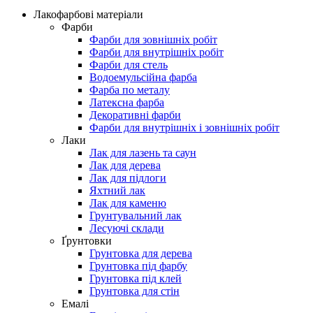
Лакофарбові матеріали
Фарби
Фарби для зовнішніх робіт
Фарби для внутрішніх робіт
Фарби для стель
Водоемульсійна фарба
Фарба по металу
Латексна фарба
Декоративні фарби
Фарби для внутрішніх і зовнішніх робіт
Лаки
Лак для лазень та саун
Лак для дерева
Лак для підлоги
Яхтний лак
Лак для каменю
Грунтувальний лак
Лесуючі склади
Ґрунтовки
Грунтовка для дерева
Грунтовка під фарбу
Грунтовка під клей
Грунтовка для стін
Емалі