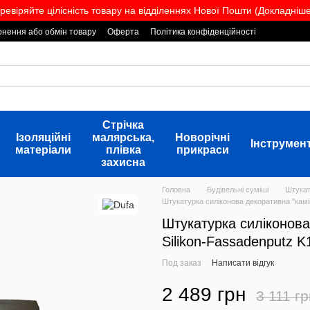
ревіряйте цілісність товару на відділеннях Нової Пошти (Докладніше.
нення або обмін товару
Оферта
Політика конфіденційності
Стрічка
Ізоляційні
малярська,
Новорічні
Інструмен
матеріали
плівка
прикраси
захисна
Головна
Будівельні суміші
Штукат
Штукатурка силіконова декоративна "камін
Штукатурка силіконова
Silikon-Fassadenputz K1
Под заказ
Написати відгук
2 489 грн
3 111 г