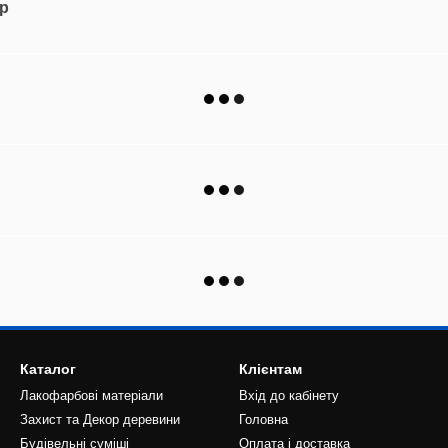
ар
Каталог
Клієнтам
Лакофарбові матеріали
Вхід до кабінету
Захист та Декор деревини
Головна
Будівельні суміші
Оплата і доставка