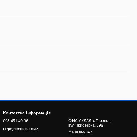
Контактна інформація
098-451-49-96
ОФІС-СКЛАД: с.Горенка,
вул.Приозерна, 39а
Передзвонити вам?
Мапа проїзду