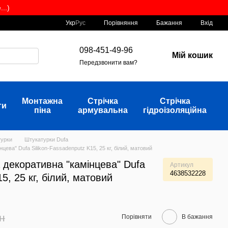
..)
Порівняння
Укр
Рус
Бажання
Вхід
098-451-49-96
Мій кошик
Передзвонити вам?
Монтажна
Стрічка
Стрічка
ти
піна
армувальна
гідроізоляційна
урки
Штукатурки Dufa
цева" Dufa Silikon-Fassadenputz K15, 25 кг, білий, матовий
 декоративна "камінцева" Dufa
Артикул
4638532228
5, 25 кг, білий, матовий
рн
Порівняти
В бажання