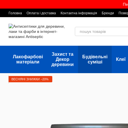
Перейти до основного контенту
Пе
Головна
Оплата і доставка
Контактна інформація
Бренди
Повер
Захист та
Лакофарбові
Будівельні
Декор
Клеї
матеріали
суміші
деревини
ВЕСНЯНІ ЗНИЖКИ −20%