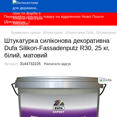
Перевіряйте цілісність товару на відділеннях Нової Пошти
(Докладніше...)
Будівельні суміші
Штукатурки
Штукатурки Dufa
Штукатурка 
Штукатурка силіконова декоративна
Dufa Silikon-Fassadenputz R30, 25 кг,
білий, матовий
Артикул:
3144732225
Написати відгук