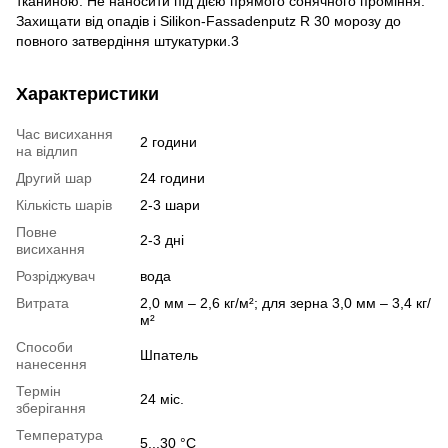
тканиною. Не наносити під дією прямого сонячного проміння.
Захищати від опадів і Silikon-Fassadenputz R 30 морозу до
повного затвердіння штукатурки.3
Характеристики
Час висихання
2 години
на відлип
Другий шар
24 години
Кількість шарів
2-3 шари
Повне
2-3 дні
висихання
Розріджувач
вода
Витрата
2,0 мм – 2,6 кг/м²; для зерна 3,0 мм – 3,4 кг/
м²
Способи
Шпатель
нанесення
Термін
24 міс.
зберігання
Температура
5...30 °C