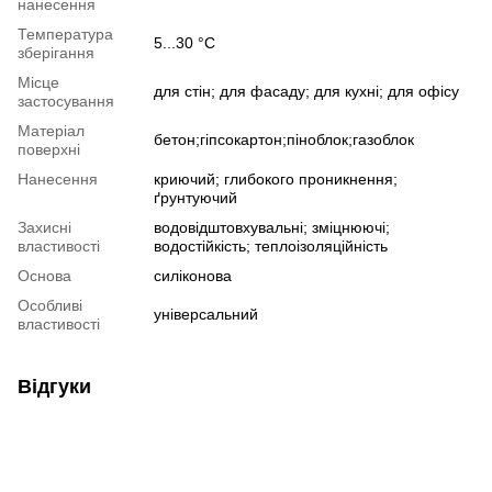
нанесення
Температура
5...30 °C
зберігання
Місце
для стін; для фасаду; для кухні; для офісу
застосування
Матеріал
бетон;гіпсокартон;піноблок;газоблок
поверхні
Нанесення
криючий; глибокого проникнення;
ґрунтуючий
Захисні
водовідштовхувальні; зміцнюючі;
властивості
водостійкість; теплоізоляційність
Основа
силіконова
Особливі
універсальний
властивості
Відгуки