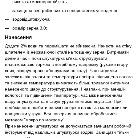
висока атмосферостійкість
захищена від грибкових та водоростевих ушкоджень
водовідштовхуюча
розмір зерна 3,0;
Нанесення
Додати 2% води та перемішати не збиваючи. Нанести на стіну
шпателем із нержавіючої сталі на товщину зерна. Витримати
деякий час і, поки штукатурка м'яка, структурувати
пластмасовою теркою в потрібному напрямку (рухами вгору-
вниз, ліворуч-право або рухами по колу). Час витримки
залежить від вологи та температури повітря. підвищена волога
та знижена температура вимагають більш тривалої витримки
нанесеного шару до структурування. І навпаки, при меншій
вологості та підвищеній температурі, час між нанесенням
шару штукатурки та її структуруванням зменшується. При
необхідності розбити великі поверхні на кілька маленьких чи
працювати у групі. Вся поверхня повинна оброблятися
методом "мокро по мокрому".
При нанесенні штукатурки не допускається зачищати робочий
інструмент від надлишків штукатурки водою. Зачищати тільки