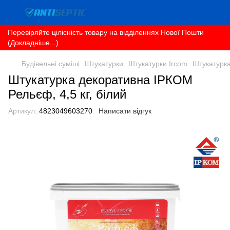
Перевіряйте цілісність товару на відділеннях Нової Пошти
(Докладніше...)
Будівельні суміші
Штукатурки
Штукатурки Ircom
Штукатурка
Штукатурка декоративна ІРКОМ
Рельєф, 4,5 кг, білий
Артикул:
4823049603270
Написати відгук