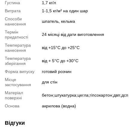
Густина
1,7 кг/л
Витрата
1-1,5 кг/м² на один шар
Способи
шпатель, кельма
нанесення
Термін
24 місяці від дати виготовлення
придатності
Температура
від +15°С до +25°С
нанесення
Температура
від + 5°С до +30°С
зберігання
Форма випуску
готовий розчин
Місце
для стін
застосування
Матеріал
бетон;штукатурка;цегла;гіпсокартон;двп;дсп
поверхні
Основа
акрилова (водна)
Відгуки