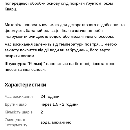
попередньої обробки основу слід покрити ґрунтом Ірком
Кварц.
Матеріал наносять кельмою для декоративного оздоблення та
формують бажаний рельєф. Після закінчення робіт
інструменти очищають водою або механічним способом.
Час висихання залежить від температури повітря. З метою
захисту покриття від дії води чи забруднень, його варто
покрити воском.
Штукатурка "Рельєф" наноситься на бетонні, гіпсокартонні,
гіпсові та інші основи.
Характеристики
Час висихання
24 години
Другий шар
через 1,5 - 2 години
Кількість шарів
2
Очищення
вода, механічно
інструменту