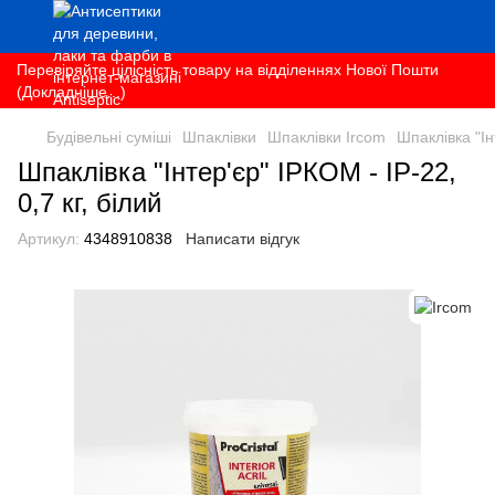
Перевіряйте цілісність товару на відділеннях Нової Пошти
(Докладніше...)
Будівельні суміші
Шпаклівки
Шпаклівки Ircom
Шпаклівка "Ін
Шпаклівка "Інтер'єр" ІРКОМ - ІР-22,
0,7 кг, білий
Артикул:
4348910838
Написати відгук