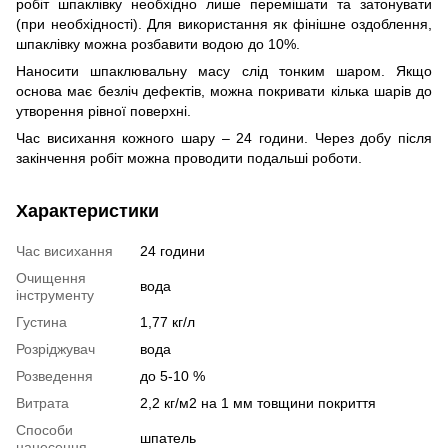
робіт шпаклівку необхідно лише перемішати та затонувати
(при необхідності). Для використання як фінішне оздоблення,
шпаклівку можна розбавити водою до 10%.
Наносити шпаклювальну масу слід тонким шаром. Якщо
основа має безліч дефектів, можна покривати кілька шарів до
утворення рівної поверхні.
Час висихання кожного шару – 24 години. Через добу після
закінчення робіт можна проводити подальші роботи.
Характеристики
Час висихання
24 години
Очищення
вода
інструменту
Густина
1,77 кг/л
Розріджувач
вода
Розведення
до 5-10 %
Витрата
2,2 кг/м2 на 1 мм товщини покриття
Способи
шпатель
нанесення