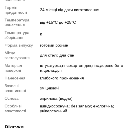
Термін
24 місяці від дати виготовлення
придатності
Температура
від +15°С до +25°С
нанесення
Температура
5
зберігання
Форма випуску
готовий розчин
Місце
для стелі; для стін
застосування
Матеріал
штукатурка;гіпсокартон;двп;гіпс;дерево;бето
поверхні
н;цегла;дсп
Нанесення
глибокого проникнення
Захисні
зміцнюючі
властивості
Основа
акрилова (водна)
Особливі
швидкосохнуча; без запаху; екологічна;
властивості
універсальний
Відгуки