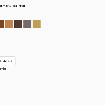
ичувальної знижки
швидко
нтія