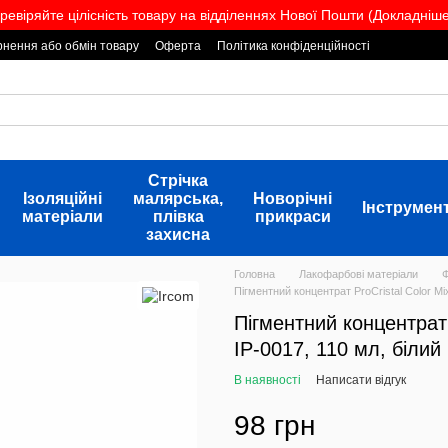
ревіряйте цілісність товару на відділеннях Нової Пошти (Докладніше.
нення або обмін товару
Оферта
Політика конфіденційності
Стрічка
Ізоляційні
малярська,
Новорічні
Інструмен
матеріали
плівка
прикраси
захисна
Головна
Лакофарбові матеріали
Пігментний концентрат ProCristal Color Mi
Пігментний концентрат 
IР-0017, 110 мл, білий
В наявності
Написати відгук
98 грн