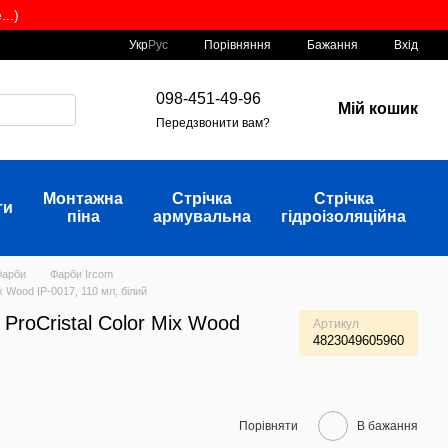
..)
Порівняння
Укр
Рус
Бажання
Вхід
098-451-49-96
Мій кошик
Передзвонити вам?
Монтажна
Стрічка
Стрічка
ти
піна
армувальна
гідроізоляційна
Фарби
Фарби Ircom
x Wood IР-0017, 110 мл, білий
ProCristal Color Mix Wood
Артикул
4823049605960
Порівняти
В бажання