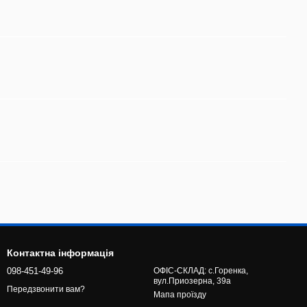
Контактна інформація
098-451-49-96
ОФІС-СКЛАД: с.Горенка,
вул.Приозерна, 39а
Передзвонити вам?
Мапа проїзду