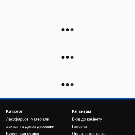
Каталог
Клієнтам
Лакофарбові матеріали
Вхід до кабінету
Захист та Декор деревини
Головна
Будівельні суміші
Оплата і доставка