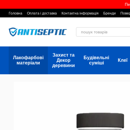
Перейти до основного контенту
Пе
Головна
Оплата і доставка
Контактна інформація
Бренди
Повер
Захист та
Лакофарбові
Будівельні
Декор
Клеї
матеріали
суміші
деревини