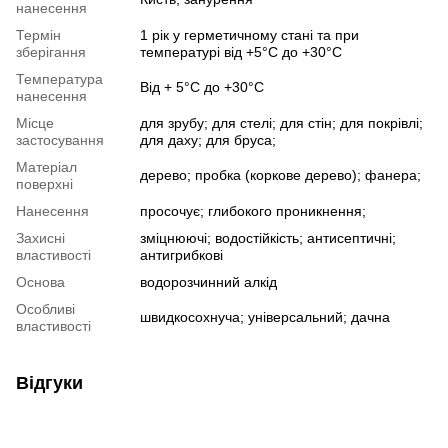
нанесення
Термін
1 рік у герметичному стані та при
зберігання
температурі від +5°С до +30°C
Температура
Від + 5°С до +30°С
нанесення
Місце
для зрубу; для стелі; для стін; для покрівлі;
застосування
для даху; для бруса;
Матеріал
дерево; пробка (коркове дерево); фанера;
поверхні
Нанесення
просочує; глибокого проникнення;
Захисні
зміцнюючі; водостійкість; антисептичні;
властивості
антигрибкові
Основа
водорозчинний алкід
Особливі
швидкосохнуча; універсальний; дачна
властивості
Відгуки