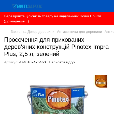
Перевіряйте цілісність товару на відділеннях Нової Пошти
(Докладніше...)
Захист та Декор деревини
Антисептики для деревини
Антис
Просочення для прихованих
дерев'яних конструкцій Pinotex Impra
Plus, 2,5 л, зелений
Артикул:
4740182475468
Написати відгук