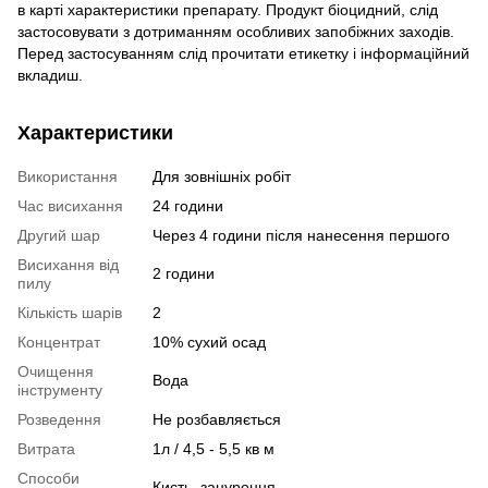
в карті характеристики препарату. Продукт біоцидний, слід
застосовувати з дотриманням особливих запобіжних заходів.
Перед застосуванням слід прочитати етикетку і інформаційний
вкладиш.
Характеристики
Використання
Для зовнішніх робіт
Час висихання
24 години
Другий шар
Через 4 години після нанесення першого
Висихання від
2 години
пилу
Кількість шарів
2
Концентрат
10% сухий осад
Очищення
Вода
інструменту
Розведення
Не розбавляється
Витрата
1л / 4,5 - 5,5 кв м
Способи
Кисть, занурення