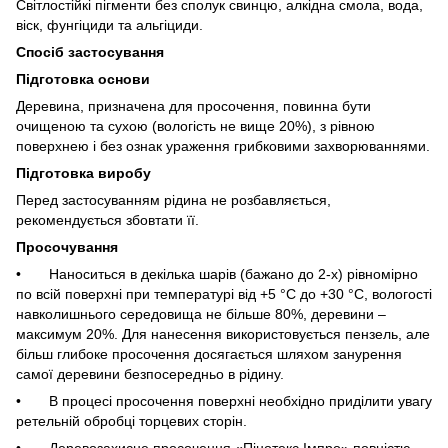
Світлостійкі пігменти без сполук свинцю, алкідна смола, вода,
віск, фунгіциди та альгіциди.
Спосіб застосування
Підготовка основи
Деревина, призначена для просочення, повинна бути
очищеною та сухою (вологість не вище 20%), з рівною
поверхнею і без ознак ураження грибковими захворюваннями.
Підготовка виробу
Перед застосуванням рідина не розбавляється,
рекомендується збовтати її.
Просочування
• Наноситься в декілька шарів (бажано до 2-х) рівномірно
по всій поверхні при температурі від +5 °С до +30 °С, вологості
навколишнього середовища не більше 80%, деревини –
максимум 20%. Для нанесення використовується пензель, але
більш глибоке просочення досягається шляхом занурення
самої деревини безпосередньо в рідину.
• В процесі просочення поверхні необхідно приділити увагу
ретельній обробці торцевих сторін.
• Деревозахисне просочення «Пінотекс Імпро» повністю