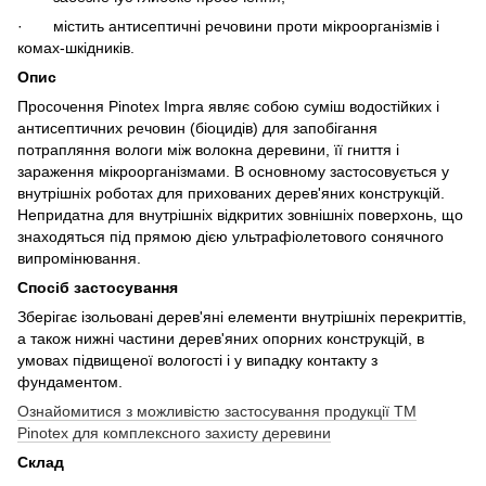
· містить антисептичні речовини проти мікроорганізмів і
комах-шкідників.
Опис
Просочення Pinotex Impra являє собою суміш водостійких і
антисептичних речовин (біоцидів) для запобігання
потрапляння вологи між волокна деревини, її гниття і
зараження мікроорганізмами. В основному застосовується у
внутрішніх роботах для прихованих дерев'яних конструкцій.
Непридатна для внутрішніх відкритих зовнішніх поверхонь, що
знаходяться під прямою дією ультрафіолетового сонячного
випромінювання.
Спосіб застосування
Зберігає ізольовані дерев'яні елементи внутрішніх перекриттів,
а також нижні частини дерев'яних опорних конструкцій, в
умовах підвищеної вологості і у випадку контакту з
фундаментом.
Ознайомитися з можливістю застосування продукції ТМ
Pinotex для комплексного захисту деревини
Склад