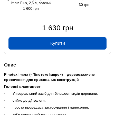
Impra Plus, 2,5 л, зелений
30 грн
1 600 грн
1 630 грн
Купити
Опис
Pinotex Impra («Пінотекс Імпро») – деревозахисне
просочення для прихованих конструкцій
Головні властивості
· Універсальний засіб для більшості видів деревини;
· стійке до дії вологи;
· проста процедура застосування і нанесення;
· забезпечує глибоке просочення;